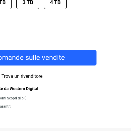
 TB
3 TB
4 TB
d
mande sulle vendite
Trova un rivenditore
e da Western Digital
iorni
Scopri di più
arantiti