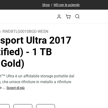
Shop
|
WD per le aziende
o:
RWDBTLG0010BGD-WESN
sport Ultra 2017
ified)
- 1 TB
-Gold)
™ Ultra è un affidabile storage portatile dal
che unisce rifiniture in metallo a rifiniture
re
...
Scopri di più