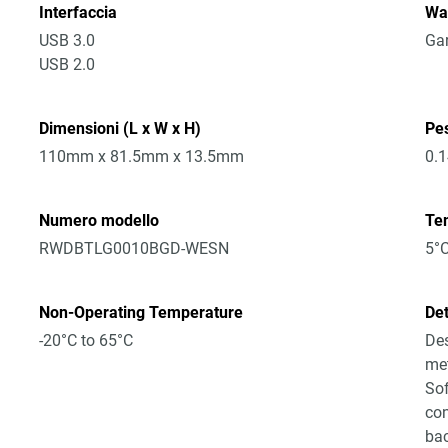
Interfaccia
Wa
USB 3.0
Gar
USB 2.0
Dimensioni (L x W x H)
Pe
110mm x 81.5mm x 13.5mm
0.
Numero modello
Te
RWDBTLG0010BGD-WESN
5°C
Non-Operating Temperature
Det
-20°C to 65°C
Des
met
Sof
con
bac