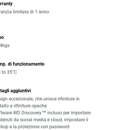
rranty
anzia limitata di 1 anno
so
14kgs
mp. di funzionamento
 to 35°C
tagli aggiuntivi
ign eccezionale, che unisce rifiniture in
allo a rifiniture opache
tware WD Discovery™ incluso per importare
tenuti da social media e cloud, impostare il
kup e la protezione con password