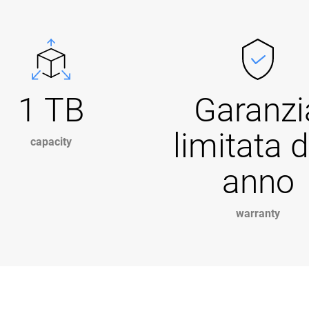
1 TB
Garanzi
limitata d
capacity
anno
warranty