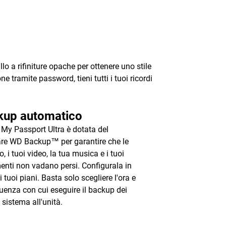
lo a rifiniture opache per ottenere uno stile
e tramite password, tieni tutti i tuoi ricordi
kup automatico
à My Passport Ultra è dotata del
re WD Backup™ per garantire che le
o, i tuoi video, la tua musica e i tuoi
nti non vadano persi. Configurala in
 tuoi piani. Basta solo scegliere l'ora e
quenza con cui eseguire il backup dei
l sistema all'unità.