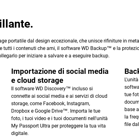
llante.
ge portatile dal design eccezionale, che unisce rifiniture in metal
e tutti i contenuti che ami, il software WD Backup™ e la protezion
collegarlo per iniziare a salvare e a eseguire backup.
Importazione di social media
Bac
e cloud storage
L'unit
softwa
Il software WD Discovery™ incluso si
tue fot
connette ai social media e ai servizi di cloud
docume
storage, come Facebook, Instagram,
base ai
Dropbox e Google Drive™. Importa le tue
la fre
foto, i tuoi video e i tuoi documenti nell'unità
file da
My Passport Ultra per proteggere la tua vita
digitale.