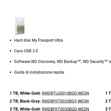
Hard disk My Passport Ultra
Cavo USB 3.0
Software WD Discovery, WD Backup™, WD Security™ e 
Guida di installazione rapida
1 TB,
White-Gold:
RWDBTLG0010BGD-WESN
1 T
2 TB,
Black-Gray:
RWDBFKT0020BGY-WESN
2 T
3 TB,
White-Gold:
RWDBFKT0030BGD-WESN
3 T