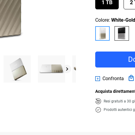
1 TB
2
Colore:
White-Gol
Do
Confronta
Acquista direttament
Resi gratuiti a 30 g
Prodotti autentici g