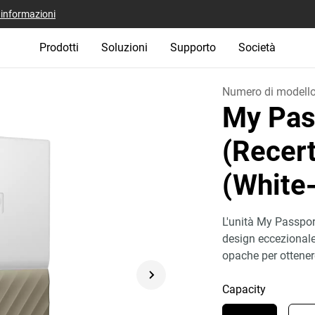
i informazioni
Prodotti
Soluzioni
Supporto
Società
Numero di modell
My Pas
(Recert
(White
L'unità My Passport
design eccezionale, 
opache per ottene
Capacity