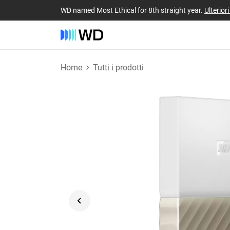
WD named Most Ethical for 8th straight year.
Ulterior
Home
Tutti i prodotti