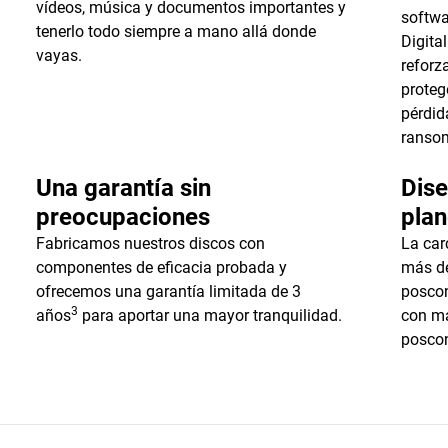
vídeos, música y documentos importantes y
softwa
tenerlo todo siempre a mano allá donde
Digital
vayas.
reforz
proteg
pérdid
ranso
Una garantía sin
Dis
preocupaciones
plan
Fabricamos nuestros discos con
La car
componentes de eficacia probada y
más de
ofrecemos una garantía limitada de 3
poscon
3
años
para aportar una mayor tranquilidad.
con má
poscon