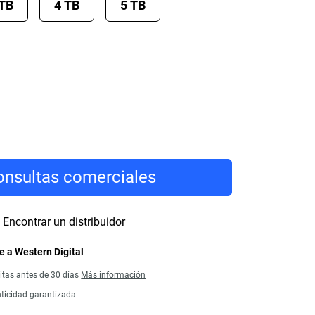
 TB
4 TB
5 TB
nsultas comerciales
Encontrar un distribuidor
 a Western Digital
itas antes de 30 días
Más información
ticidad garantizada