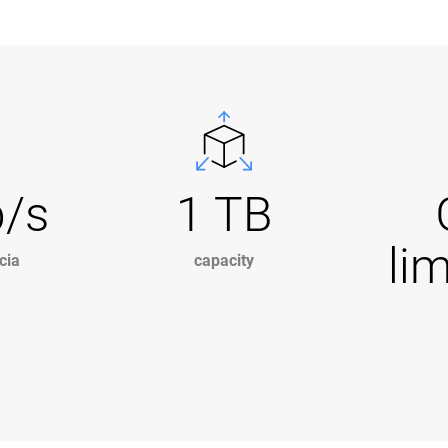
b/s
1 TB
li
cia
capacity