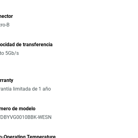
nector
ro-B
ocidad de transferencia
to 5Gb/s
rranty
antía limitada de 1 año
mero de modelo
DBYVG0010BBK-WESN
n-Operating Temperature