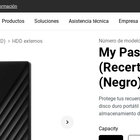
ormación
Productos
Soluciones
Asistencia técnica
Empresa
Número de model
DD)
HDD externos
My Pas
(Recert
(Negro
Protege tus recuer
disco duro portáti
almacenamiento de
Capacity