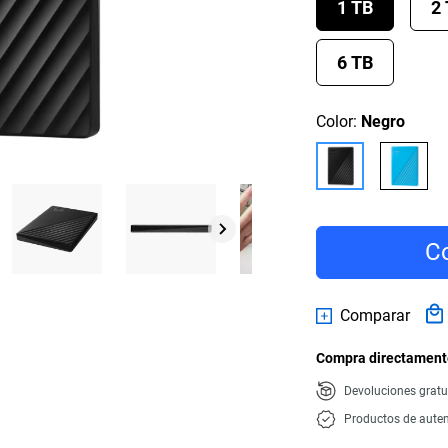
1 TB
2
6 TB
Color:
Negro
Co
Comparar
Compra directamente
Devoluciones gratu
Productos de auten