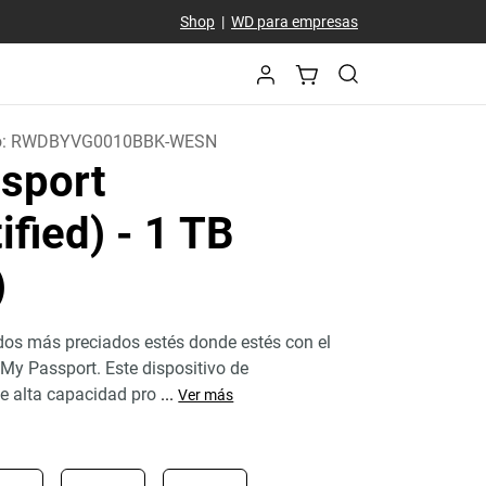
Shop
|
WD para empresas
o:
RWDBYVG0010BBK-WESN
sport
ified)
- 1 TB
)
dos más preciados estés donde estés con el
l My Passport. Este dispositivo de
 alta capacidad pro
...
Ver más