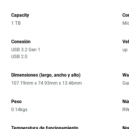
Capacity
Co
1 TB
Mic
Conexión
Vel
USB 3.2 Gen 1
up 
USB 2.0
Dimensiones (largo, ancho y alto)
Wa
107.19mm x 74.93mm x 13.46mm
Gar
Peso
Nú
0.14kgs
RW
Temperatura de funcionamiento
No