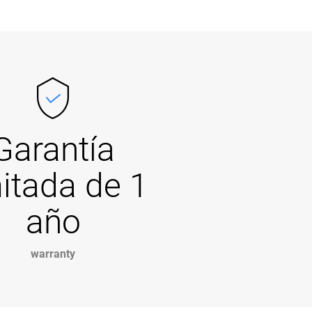
Garantía
mitada de 1
año
warranty