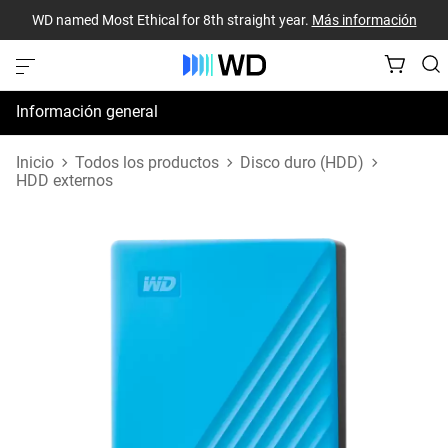
WD named Most Ethical for 8th straight year.
Más información
Información general
Especificaciones
Inicio
Todos los productos
Disco duro (HDD)
HDD externos
Recursos de asistencia