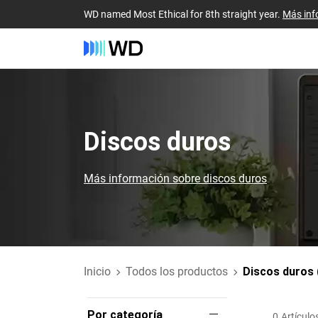
WD named Most Ethical for 8th straight year.
Más inf
Discos duros
Más información sobre discos duros
Inicio
Todos los productos
Discos duros
Por categoría
0
Artículo