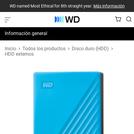
WD named Most Ethical for 8th straight year.
Más información
Información general
Especificaciones
Inicio
Todos los productos
Disco duro (HDD)
HDD externos
Recursos de asistencia