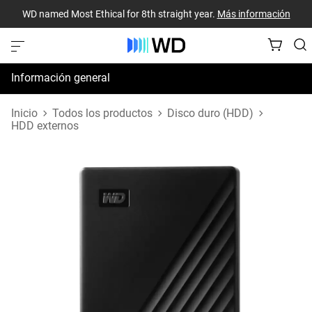
WD named Most Ethical for 8th straight year.
Más información
Información general
Especificaciones
Inicio
Todos los productos
Disco duro (HDD)
HDD externos
Recursos de asistencia