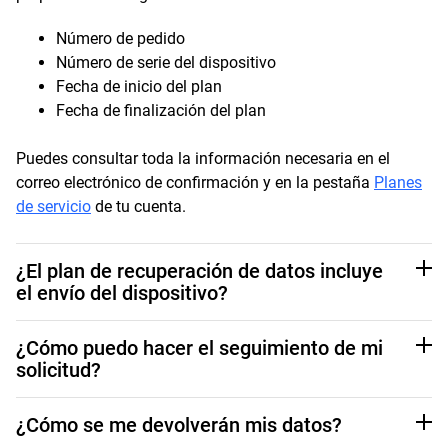
Número de pedido
Número de serie del dispositivo
Fecha de inicio del plan
Fecha de finalización del plan
Puedes consultar toda la información necesaria en el
correo electrónico de confirmación y en la pestaña
Planes
de servicio
de tu cuenta.
¿El plan de recuperación de datos incluye
el envío del dispositivo?
Sí, tu plan de recuperación de datos incluye el coste de
¿Cómo puedo hacer el seguimiento de mi
enviar el dispositivo afectado a Ontrack y el coste de
solicitud?
hacerte llegar el dispositivo con los datos
recuperados,
mediante la etiqueta de envío prepagado.
Se asignará a tu solicitud un número de caso y un
¿Cómo se me devolverán mis datos?
representante específico del servicio de atención al cliente