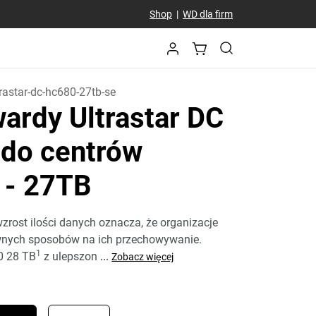
Shop
|
WD dla firm
trastar-dc-hc680-27tb-se
ardy Ultrastar DC
do centrów
h
- 27TB
ost ilości danych oznacza, że organizacje
wnych sposobów na ich przechowywanie.
1
0 28 TB
z ulepszon
...
Zobacz więcej