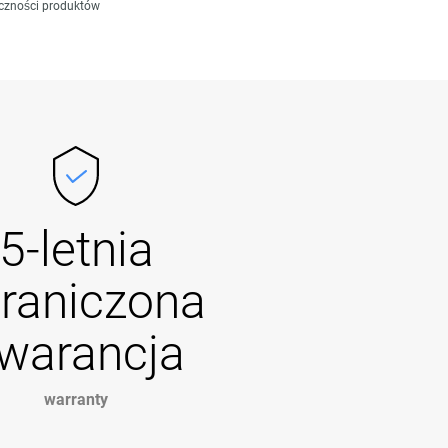
czności produktów
5-letnia
raniczona
warancja
warranty