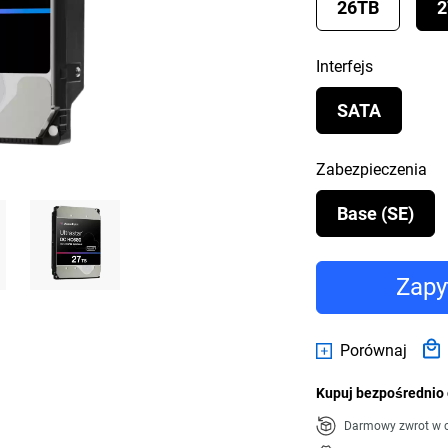
26TB
2
Interfejs
SATA
Zabezpieczenia
Base (SE)
Zapy
Porównaj
Kupuj bezpośrednio 
Darmowy zwrot w c