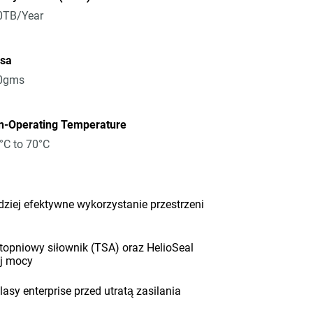
0TB/Year
sa
0gms
n-Operating Temperature
°C to 70°C
iej efektywne wykorzystanie przestrzeni
opniowy siłownik (TSA) oraz HelioSeal
ej mocy
sy enterprise przed utratą zasilania