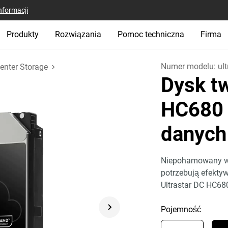
nformacji
Produkty
Rozwiązania
Pomoc techniczna
Firma
Numer modelu:
ul
enter Storage
Dysk tw
HC680 
danyc
Niepohamowany wzr
potrzebują efekty
Ultrastar DC HC68
Pojemność