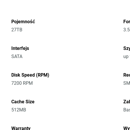
Pojemność
Fo
27TB
3.5
Interfejs
Szy
SATA
up
Disk Speed (RPM)
Re
7200 RPM
SM
Cache Size
Za
512MB
Bas
Warranty
Wy