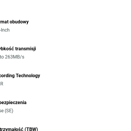
rmat obudowy
-Inch
bkość transmisji
 to 263MB/s
cording Technology
R
bezpieczenia
e (SE)
trzymałość (TBW)