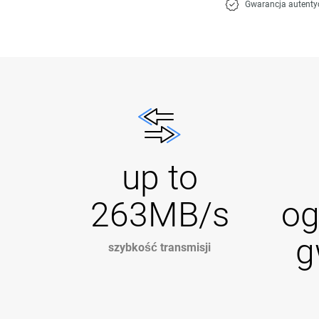
Gwarancja autenty
up to
263MB/s
og
g
szybkość transmisji