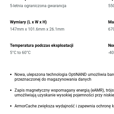
5-letnia ograniczona gwarancja
55
Wymiary (L x W x H)
Ma
147mm x 101.6mm x 26.1mm
67
Temperatura podczas eksploatacji
No
5°C to 60°C
-40
Nowa, ulepszona technologia OptiNAND umożliwia bardz
przeznaczonej do magazynowania danych
Zapis magnetyczny wspomagany energią (eAMR), trójst
umożliwiają uzyskanie wysokiej pojemności przy niski
ArmorCache zwiększa wydajność i zapewnia ochronę kla