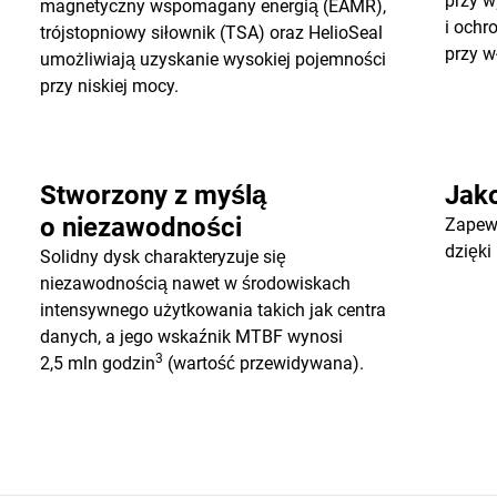
przy w
magnetyczny wspomagany energią (EAMR),
i ochr
trójstopniowy siłownik (TSA) oraz HelioSeal
przy w
umożliwiają uzyskanie wysokiej pojemności
przy niskiej mocy.
Stworzony z myślą
Jak
o niezawodności
Zapew
dzięki
Solidny dysk charakteryzuje się
niezawodnością nawet w środowiskach
intensywnego użytkowania takich jak centra
danych, a jego wskaźnik MTBF wynosi
3
2,5 mln godzin
(wartość przewidywana).