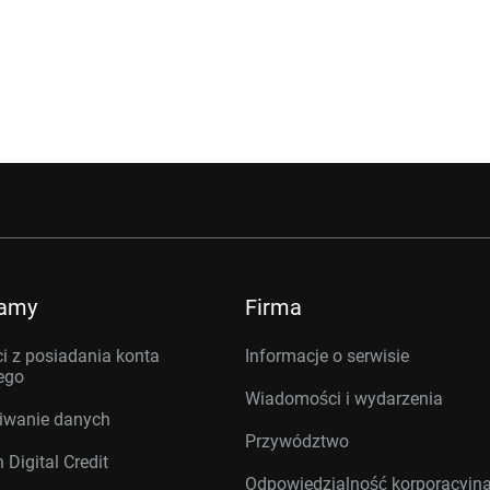
ramy
Firma
i z posiadania konta
Informacje o serwisie
ego
Wiadomości i wydarzenia
iwanie danych
Przywództwo
 Digital Credit
Odpowiedzialność korporacyjn