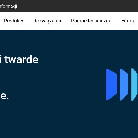
nformacji
Produkty
Rozwiązania
Pomoc techniczna
Firma
i twarde
i
e.