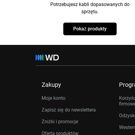
Potrzebujesz kabli dopasowanych do
sprzętu.
Pokaż produkty
Zakupy
Prog
Moje konto
Korzyśc
firmow
Zapisz się do newslettera
Odzysk
Zniżki i promocje
Western
Oferta produktów