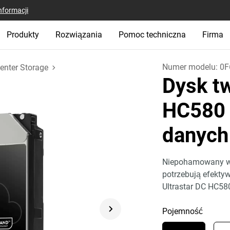
nformacji
Produkty
Rozwiązania
Pomoc techniczna
Firma
Numer modelu:
0F
enter Storage
Dysk tw
HC580 
danyc
Niepohamowany wzr
potrzebują efekty
Ultrastar DC HC58
Pojemność