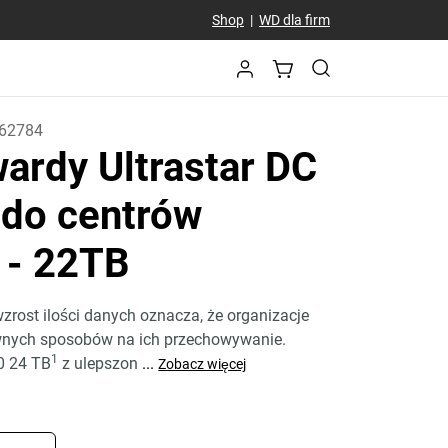
Shop
|
WD dla firm
62784
ardy Ultrastar DC
do centrów
h
- 22TB
ost ilości danych oznacza, że organizacje
wnych sposobów na ich przechowywanie.
1
0 24 TB
z ulepszon
...
Zobacz więcej