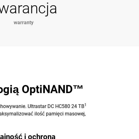
warancja
warranty
ologią OptiNAND™
1
chowywanie. Ultrastar DC HC580 24 TB
aksymalizować ilość pamięci masowej,
ajność i ochrona