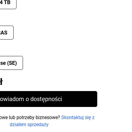
4 TB
SAS
se (SE)
Price 5 798,99 zł
ł
owiadom o dostępności
owe lub potrzeby biznesowe?
Skontaktuj się z
działem sprzedaży