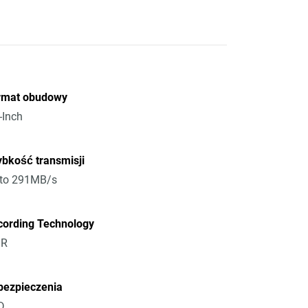
rmat obudowy
-Inch
bkość transmisji
 to 291MB/s
cording Technology
R
bezpieczenia
D