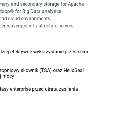
mary and secondary storage for Apache
oop® for Big Data analytics
rid cloud environments
erconverged infrastructure servers
iej efektywne wykorzystanie przestrzeni
opniowy siłownik (TSA) oraz HelioSeal
ej mocy
sy enterprise przed utratą zasilania