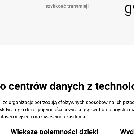
g
szybkość transmisji
do centrów danych z techn
 że organizacje potrzebują efektywnych sposobów na ich prze
ysk twardy o dużej pojemności pozwalający centrom danych zm
lości miejsca i możliwościach zasilania.
Większe pojemności dzięki
Wyd