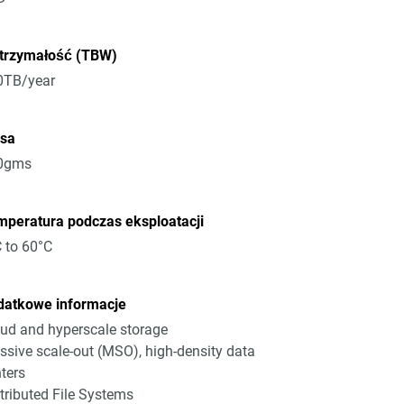
trzymałość (TBW)
0TB/year
sa
0gms
peratura podczas eksploatacji
 to 60°C
datkowe informacje
ud and hyperscale storage
sive scale-out (MSO), high-density data
ters
tributed File Systems