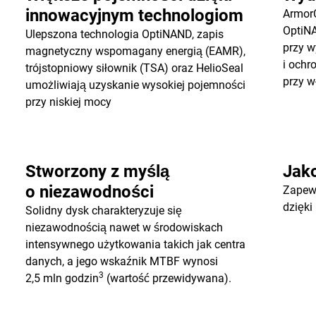
innowacyjnym technologiom
ArmorC
OptiN
Ulepszona technologia OptiNAND, zapis
przy w
magnetyczny wspomagany energią (EAMR),
i ochr
trójstopniowy siłownik (TSA) oraz HelioSeal
przy w
umożliwiają uzyskanie wysokiej pojemności
przy niskiej mocy
Stworzony z myślą
Jak
o niezawodności
Zapew
dzięki
Solidny dysk charakteryzuje się
niezawodnością nawet w środowiskach
intensywnego użytkowania takich jak centra
danych, a jego wskaźnik MTBF wynosi
3
2,5 mln godzin
(wartość przewidywana).