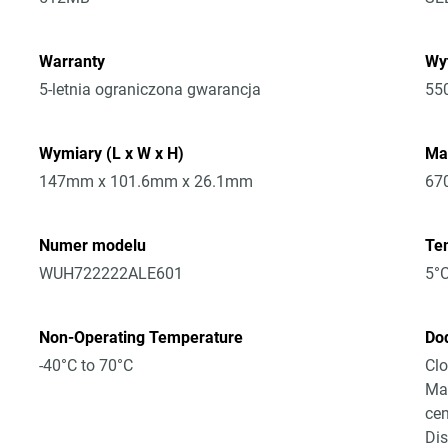
Warranty
Wy
5-letnia ograniczona gwarancja
55
Wymiary (L x W x H)
Ma
147mm x 101.6mm x 26.1mm
67
Numer modelu
Tem
WUH722222ALE601
5°C
Non-Operating Temperature
Do
-40°C to 70°C
Clo
Mas
cen
Dis