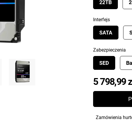
22TB
2
Interfejs
SATA
Zabezpieczenia
SED
Ba
5 798,99 z
P
Zamówienia hurt