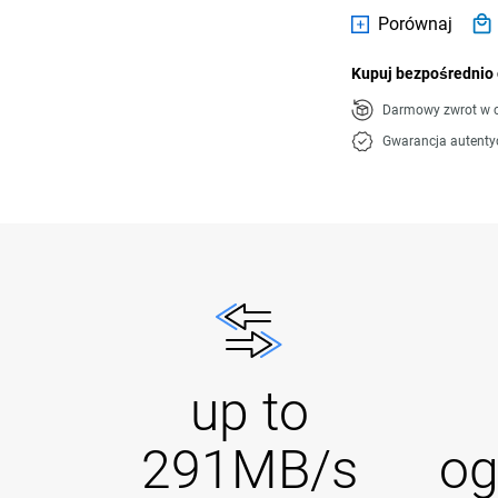
Porównaj
Kupuj bezpośrednio 
Darmowy zwrot w c
Gwarancja autenty
up to
291MB/s
og