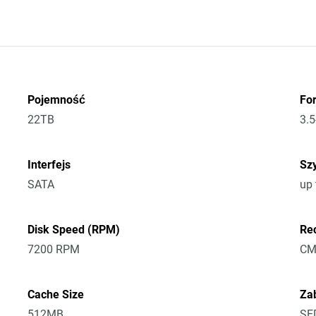
Pojemność
Fo
22TB
3.5
Interfejs
Szy
SATA
up
Disk Speed (RPM)
Re
7200 RPM
CM
Cache Size
Za
512MB
SE