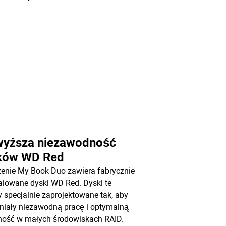
wyższa niezawodność
ków WD Red
enie My Book Duo zawiera fabrycznie
alowane dyski WD Red. Dyski te
y specjalnie zaprojektowane tak, aby
iały niezawodną pracę i optymalną
ność w małych środowiskach RAID.