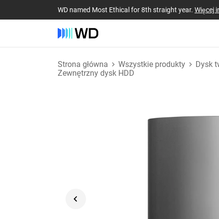
WD named Most Ethical for 8th straight year.
Więcej i
Strona główna
Wszystkie produkty
Dysk t
Zewnętrzny dysk HDD