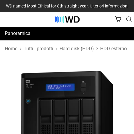
WD named Most Ethical for 8th straight year.
Ulteriori informazioni
Panoramica
Specifiche
Home
Tutti i prodotti
Hard disk (HDD)
HDD esterno
Risorse di supporto