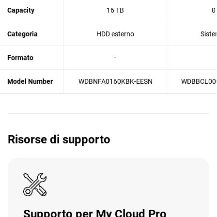
Capacity
16 TB
0
Categoria
HDD esterno
Siste
Formato
-
Model Number
WDBNFA0160KBK-EESN
WDBBCL00
Risorse di supporto
Supporto per My Cloud Pro