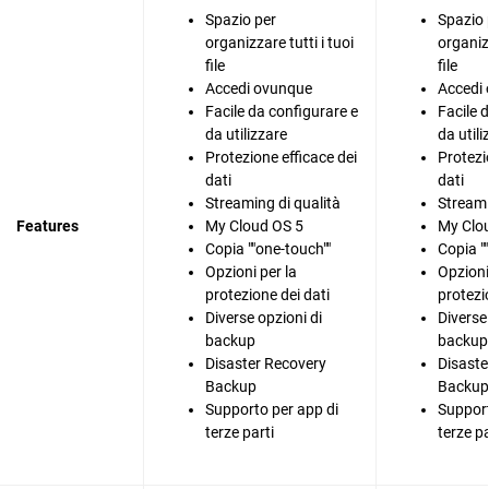
Spazio per
Spazio 
organizzare tutti i tuoi
organizz
file
file
Accedi ovunque
Accedi
Facile da configurare e
Facile 
da utilizzare
da utili
Protezione efficace dei
Protezi
dati
dati
Streaming di qualità
Streami
Features
My Cloud OS 5
My Clo
Copia ""one-touch""
Copia "
Opzioni per la
Opzioni
protezione dei dati
protezi
Diverse opzioni di
Diverse
backup
backup
Disaster Recovery
Disaste
Backup
Backup
Supporto per app di
Support
terze parti
terze pa