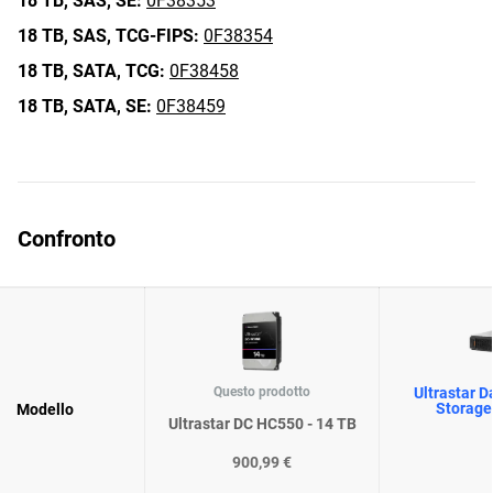
18 TB,
SAS,
SE:
0F38353
18 TB,
SAS,
TCG-FIPS:
0F38354
18 TB,
SATA,
TCG:
0F38458
18 TB,
SATA,
SE:
0F38459
Confronto
Questo prodotto
Ultrastar D
Storage
Modello
Ultrastar DC HC550 - 14 TB
900,99 €