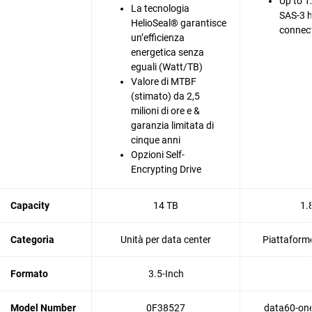
Up to 1
La tecnologia
SAS-3 
HelioSeal® garantisce
connec
un’efficienza
energetica senza
eguali (Watt/TB)
Valore di MTBF
(stimato) da 2,5
milioni di ore e &
garanzia limitata di
cinque anni
Opzioni Self-
Encrypting Drive
Capacity
14 TB
1.
Categoria
Unità per data center
Piattaforme
Formato
3.5-Inch
Model Number
0F38527
data60-one