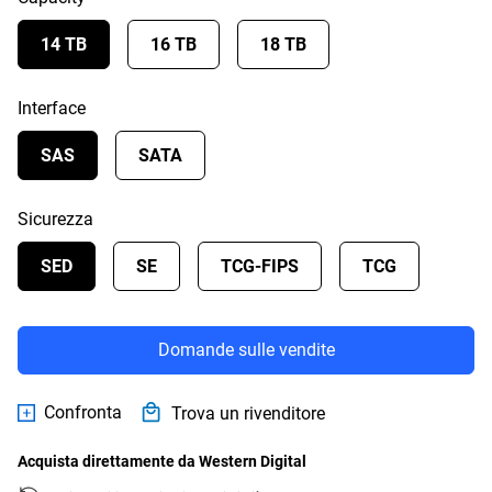
14 TB
16 TB
18 TB
Interface
SAS
SATA
Sicurezza
SED
SE
TCG-FIPS
TCG
Domande sulle vendite
Confronta
Trova un rivenditore
Acquista direttamente da Western Digital