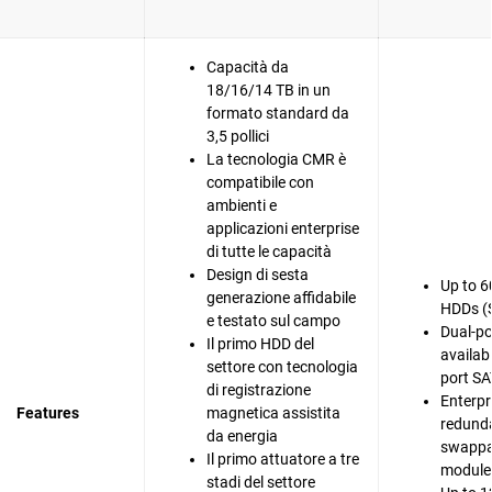
Capacità da
18/16/14 TB in un
formato standard da
3,5 pollici
La tecnologia CMR è
compatibile con
ambienti e
applicazioni enterprise
di tutte le capacità
Design di sesta
Up to 6
generazione affidabile
HDDs (
e testato sul campo
Dual-po
Il primo HDD del
availabi
settore con tecnologia
port SA
di registrazione
Enterpr
Features
magnetica assistita
redunda
da energia
swappa
Il primo attuatore a tre
modules
stadi del settore