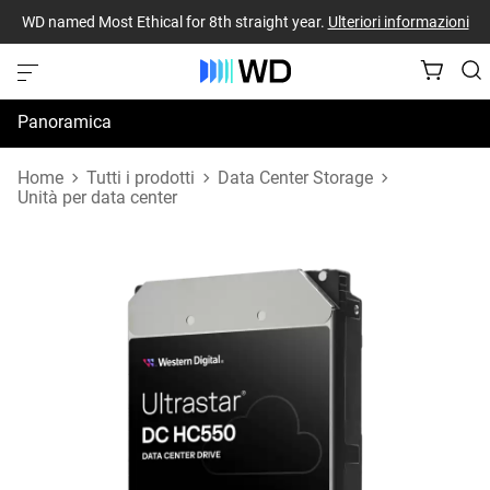
WD named Most Ethical for 8th straight year.
Ulteriori informazioni
Panoramica
Specifiche
Home
Tutti i prodotti
Data Center Storage
Unità per data center
Risorse di supporto