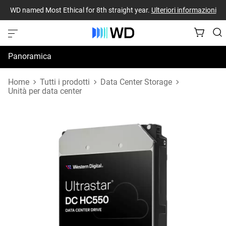
WD named Most Ethical for 8th straight year.
Ulteriori informazioni
Panoramica
Specifiche
Home
Tutti i prodotti
Data Center Storage
Unità per data center
Risorse di supporto