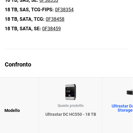
18 TB,
SAS,
SE:
0F38353
18 TB,
SAS,
TCG-FIPS:
0F38354
18 TB,
SATA,
TCG:
0F38458
18 TB,
SATA,
SE:
0F38459
Confronto
Questo prodotto
Ultrastar D
Storage
Modello
Ultrastar DC HC550 - 18 TB