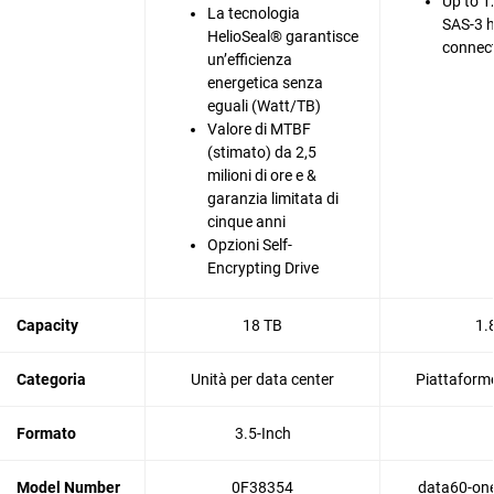
Up to 1
La tecnologia
SAS-3 
HelioSeal® garantisce
connec
un’efficienza
energetica senza
eguali (Watt/TB)
Valore di MTBF
(stimato) da 2,5
milioni di ore e &
garanzia limitata di
cinque anni
Opzioni Self-
Encrypting Drive
Capacity
18 TB
1.
Categoria
Unità per data center
Piattaforme
Formato
3.5-Inch
Model Number
0F38354
data60-one