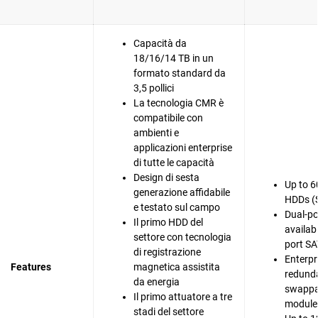
Capacità da
18/16/14 TB in un
formato standard da
3,5 pollici
La tecnologia CMR è
compatibile con
ambienti e
applicazioni enterprise
di tutte le capacità
Design di sesta
Up to 6
generazione affidabile
HDDs (
e testato sul campo
Dual-po
Il primo HDD del
availabi
settore con tecnologia
port SA
di registrazione
Enterpr
Features
magnetica assistita
redunda
da energia
swappa
Il primo attuatore a tre
modules
stadi del settore