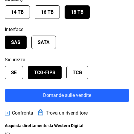
14 TB
16 TB
18 TB
Interface
SAS
SATA
Sicurezza
SE
TCG-FIPS
TCG
Domande sulle vendite
Confronta
Trova un rivenditore
Acquista direttamente da Western Digital