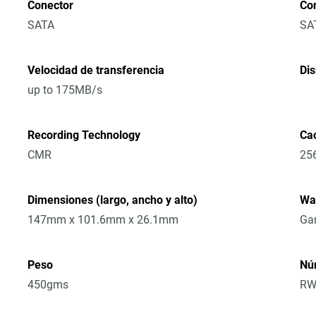
Conector
Co
SATA
SA
Velocidad de transferencia
Di
up to 175MB/s
Recording Technology
Ca
CMR
25
Dimensiones (largo, ancho y alto)
Wa
147mm x 101.6mm x 26.1mm
Gar
Peso
Nú
450gms
RW