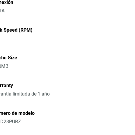
nexión
TA
sk Speed (RPM)
che Size
6MB
rranty
antía limitada de 1 año
mero de modelo
D23PURZ