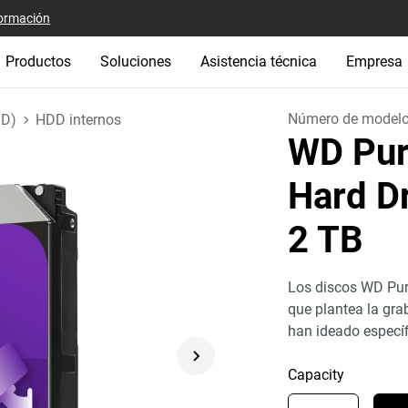
ormación
Productos
Soluciones
Asistencia técnica
Empresa
Número de model
DD)
HDD internos
WD Pur
Hard Dr
2 TB
Los discos WD Purp
que plantea la gra
han ideado especí
Capacity