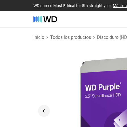
WD named Most Ethical for 8th straight year.
Más inf
Inicio
Todos los productos
Disco duro (H