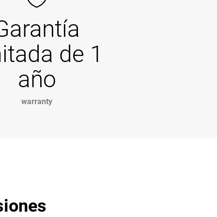
Garantía
mitada de 1
año
warranty
siones