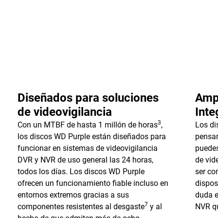
Diseñados para soluciones
Ampl
de videovigilancia
Inte
3
Con un MTBF de hasta 1 millón de horas
,
Los di
los discos WD Purple están diseñados para
pensan
funcionar en sistemas de videovigilancia
puedes
DVR y NVR de uso general las 24 horas,
de vid
todos los días. Los discos WD Purple
ser co
ofrecen un funcionamiento fiable incluso en
disposi
entornos extremos gracias a sus
duda e
7
componentes resistentes al desgaste
y al
NVR qu