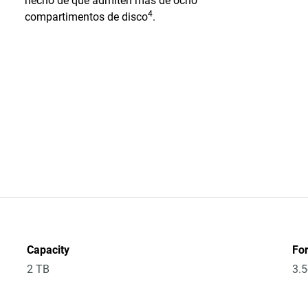
hecho de que admiten más de ocho
4
compartimentos de disco
.
Capacity
Fo
2 TB
3.5