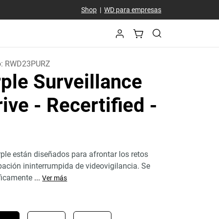
Shop
|
WD para empresas
o:
RWD23PURZ
ple Surveillance
ive - Recertified
-
le están diseñados para afrontar los retos
bación ininterrumpida de videovigilancia. Se
ficamente
...
Ver más