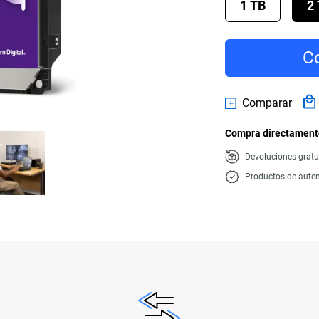
1 TB
2
Co
Comparar
Compra directamente
Devoluciones gratu
Productos de auten