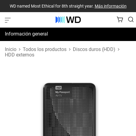
WD named Most Ethical for 8th straight year.
Más información
Información general
Especificaciones
Inicio
Todos los productos
Discos duros (HDD)
HDD externos
Recursos de asistencia