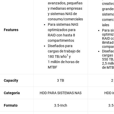
avanzados, pequeñas
creativ
y medianas empresas
grande
y sistemas NAS de
sistem
consumo/comerciales
comerc
Para sistemas NAS
iales
Features
optimizados para
Para s
optimi
RAID con hasta 8
RAID c
compartimentos
ilimita
Diseñados para
compar
cargas de trabajo de
Diseña
cargas 
1
180 TB/año
y
550 TB
1 millón de horas de
2,5 mil
MTBF
de MT
Capacity
3 TB
2
Categoría
HDD PARA SISTEMAS NAS
HDD i
Formato
3.5-Inch
3.5