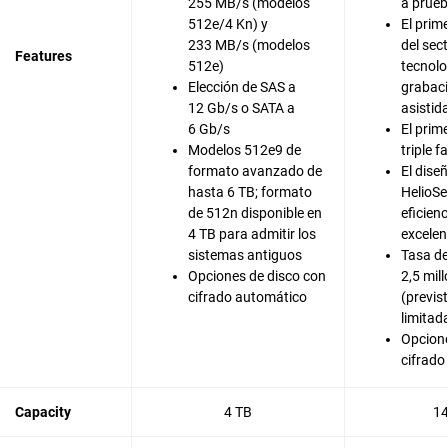
255 MB/s (modelos
a prueb
512e/4 Kn) y
El prim
233 MB/s (modelos
del sec
Features
512e)
tecnolo
Elección de SAS a
grabac
12 Gb/s o SATA a
asistid
6 Gb/s
El prim
Modelos 512e9 de
triple f
formato avanzado de
El dise
hasta 6 TB; formato
HelioSe
de 512n disponible en
eficien
4 TB para admitir los
excelen
sistemas antiguos
Tasa d
Opciones de disco con
2,5 mil
cifrado automático
(previs
limitad
Opcione
cifrado
Capacity
4 TB
14