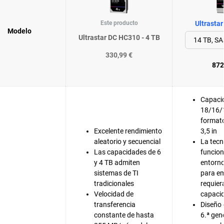
Este producto
Ultrasta
Modelo
Ultrastar DC HC310 - 4 TB
330,99 €
872
Capaci
18/16/
format
Excelente rendimiento
3,5 in
aleatorio y secuencial
La tec
Las capacidades de 6
funcion
y 4 TB admiten
entorno
sistemas de TI
para e
tradicionales
requier
Velocidad de
capaci
transferencia
Diseño 
constante de hasta
6.ª gen