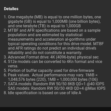
Detalles
One megabyte (MB) is equal to one million bytes, one
gigabyte (GB) is equal to 1,000MB (one billion bytes),
and one terabyte (TB) is equal to 1,000GB
MTBF and AFR specifications are based on a sample
population and are estimated by statistical
measurements and acceleration al-gorithms under
typical operating conditions for this drive model. MTBF
and AFR ratings do not predict an individual drive’s
reliability and do not constitute a warranty.
Advanced Format drive: 4K (4096-byte) physical sec
512e models can be converted to 4Kn format and vice
versa.
Portion of buffer capacity used for drive firmware
Peak values. Actual performance may vary. 1MiB =
1,048,576 bytes (220), 1MB = 1,000,000 bytes (106)
SATA models: Random RW 50/50 8KB QD=1 @40 IOPS
SAS models: Random RW 50/50 4KB QD=4 @Max IOPS
Idle specification is based on use of Idle A