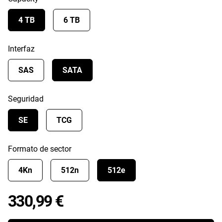
4 TB
6 TB
Interfaz
SAS
SATA
Seguridad
SE
TCG
Formato de sector
4Kn
512n
512e
Price 330,99 €
330,99 €