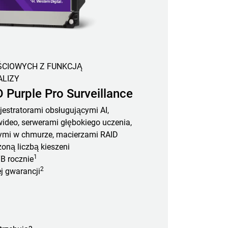
ŚCIOWYCH Z FUNKCJĄ
LIZY
 Purple Pro Surveillance
jestratorami obsługującymi AI,
ideo, serwerami głębokiego uczenia,
mi w chmurze, macierzami RAID
zoną liczbą kieszeni
1
B rocznie
2
j gwarancji