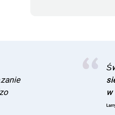
Świetny dysk tw
sieciowym rejes
w moim domu. Są
Larry G