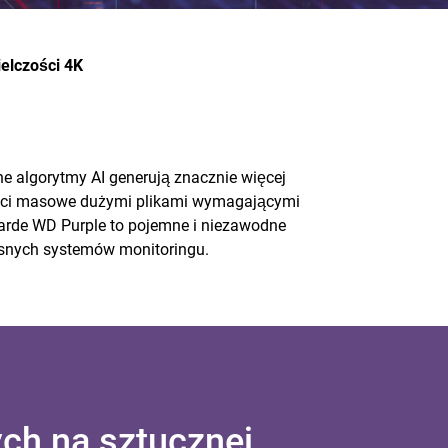
elczości 4K
ne algorytmy AI generują znacznie więcej
mięci masowe dużymi plikami wymagającymi
arde WD Purple to pojemne i niezawodne
nych systemów monitoringu.
ch na sztucznej