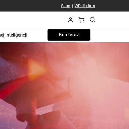
Shop
|
WD dla firm
Kup teraz
j inteligencji