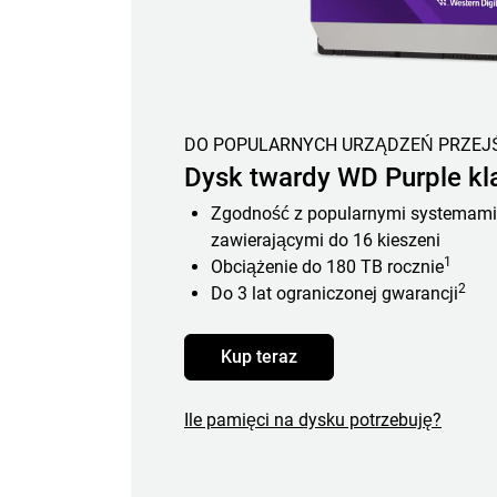
DO POPULARNYCH URZĄDZEŃ PRZEJ
Dysk twardy WD Purple kla
Zgodność z popularnymi systemami
zawierającymi do 16 kieszeni
1
Obciążenie do 180 TB rocznie
2
Do 3 lat ograniczonej gwarancji
Kup teraz
Ile pamięci na dysku potrzebuję?