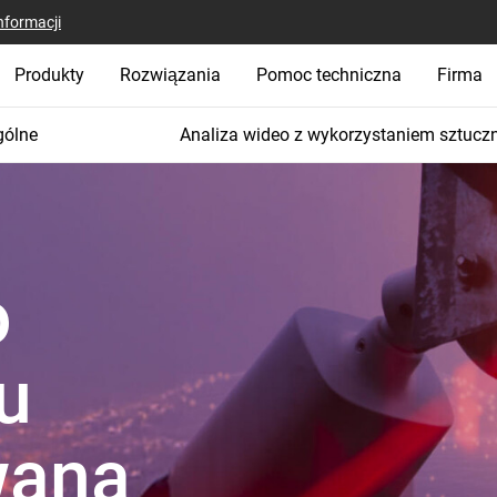
nformacji
Produkty
Rozwiązania
Pomoc techniczna
Firma
gólne
Analiza wideo z wykorzystaniem sztuczne
o
u
wana