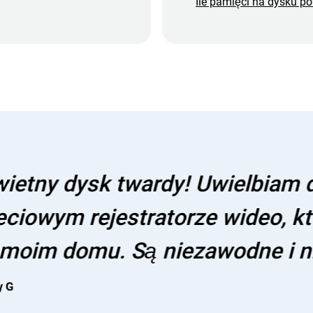
Ile pamięci na dysku po
ardy! Uwielbiam dyski WD i ma
tratorze wideo, który zapewnia
 niezawodne i nigdy mnie nie z