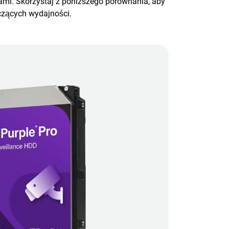
ami. Skorzystaj z poniższego porównania, aby
czących wydajności.