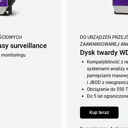
ŚCIOWYCH
DO URZĄDZEŃ PRZEJ
ZAAWANSOWANEJ ANA
sy surveillance
Dysk twardy WD
 monitoringu
Kompatybilność z re
systemami analizy w
pamięciami masowy
i JBOD z nieogranic
Obciążenie do 550 T
Do 5 lat ograniczone
Kup teraz