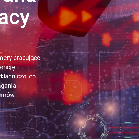
acy
mery pracujące
gencję
kładniczo, co
agania
temów