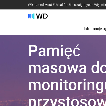
WD named Most Ethical for 8th straight year.
Więcej i
Informacje o
Pamięć
masowa d
monitoring
przystoso