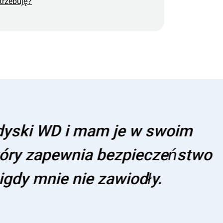
trzebuję?
m je w swoim
 bezpieczeństwo
awiodły.