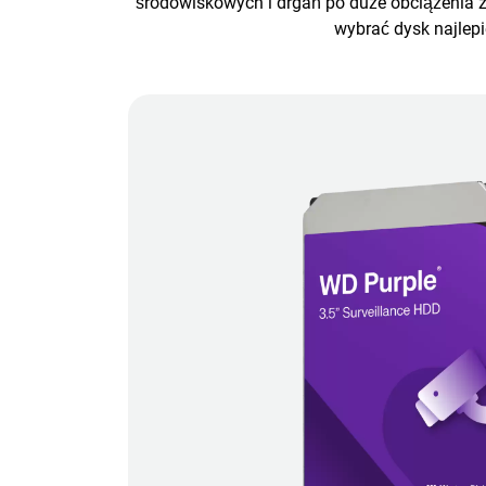
środowiskowych i drgań po duże obciążenia z
wybrać dysk najlep