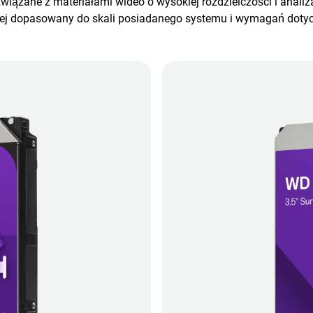
wiązane z materiałami wideo o wysokiej rozdzielczości i analiz
iej dopasowany do skali posiadanego systemu i wymagań doty