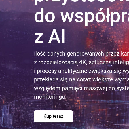
do współpr
z AI
Ilość danych generowanych przez ka
z rozdzielczością 4K, sztuczną inteli
i procesy analityczne zwiększa się wy
przekłada się na coraz większe wym
względem pamięci masowej do sys
monitoringu.
Kup teraz