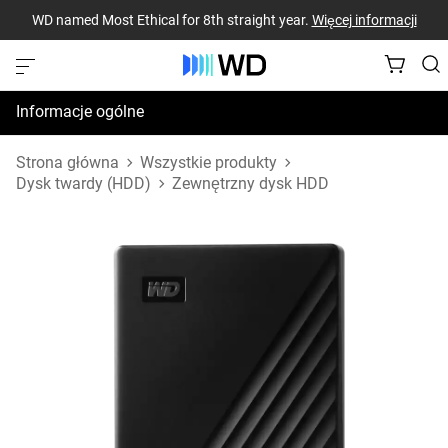
WD named Most Ethical for 8th straight year.
Więcej informacji
Informacje ogólne
Dane techniczne
Strona główna
Wszystkie produkty
Dysk twardy (HDD)
Zewnętrzny dysk HDD
Zasoby pomocy technicznej