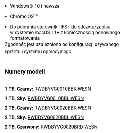
Windows® 10 i nowsze
Chrome OS™
Do pobrania sterownik HFS+ do odczytu/zapisu
w systemie macOS 11+ z koniecznością ponownego
formatowania
Zgodność jest uzależniona od konfiguracji używanego
sprzętu i systemu operacyjnego.
Numery modeli
1 TB,
Czarny:
RWDBYVG0010BBK-WESN
1 TB,
Sky:
RWDBYVG0010BBL-WESN
2 TB,
Czarny:
RWDBYVG0020BBK-WESN
2 TB,
Sky:
RWDBYVG0020BBL-WESN
2 TB,
Czerwony:
RWDBYVG0020BRD-WESN