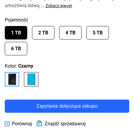
umożliwia łatwą
...
Zobacz więcej
Pojemność
1 TB
2 TB
4 TB
5 TB
6 TB
Kolor:
Czarny
Zapytania dotyczące zakupu
Porównaj
Znajdź sprzedawcę