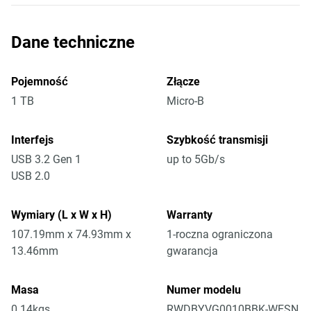
Dane techniczne
Pojemność
Złącze
1 TB
Micro-B
Interfejs
Szybkość transmisji
USB 3.2 Gen 1
up to 5Gb/s
USB 2.0
Wymiary (L x W x H)
Warranty
107.19mm x 74.93mm x
1-roczna ograniczona
13.46mm
gwarancja
Masa
Numer modelu
0.14kgs
RWDBYVG0010BBK-WESN