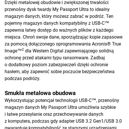
Dzięki metalowej obudowie i zwiększonej trwałości
przenośny dysk twardy My Passport Ultra to idealny
magazyn danych, który możesz zabrać w podróż. Ten
pojemny magazyn danych kompatybilny z USB-C™
zapewnia łatwy dostęp do ważnych plików z każdego
miejsca. Chroń swoje dane, sporządzając kopie zapasowe
za pomocą dołączonego oprogramowania Acronis® True
2
Image™
dla Western Digital zapewniającego solidną
ochronę przed atakami typu ransomware. Zadbaj
o dodatkowy poziom zabezpieczeń dzięki ochronie
hasłem, aby zapewnić sobie poczucie bezpieczeństwa
podczas podróży.
Smukła metalowa obudowa
Wykorzystując potencjał technologii USB-C™, przenośny
magazyn danych My Passport Ultra umożliwia szybkie
i łatwe przesyłanie oraz przechowywanie danych
z komputera, podczas gdy adapter USB 3.2 Gen1/USB 3.0
gwarantuje kompatybilność ze starszymi urządzeniami.