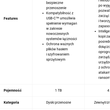
i Wind
bezpieczne
po wyję
przenoszenie
pozwal
Kompatybilność z
zacząć 
USB-C™ umożliwia
Features
i tworz
spełnienie wymagań
zapas
w zakresie
Intelig
nowoczesnych
kopii 
systemów łączności
pośred
Ochrona ważnych
dołącz
plików hasłem
oprogr
i szyfrowaniem
zarząd
sprzętowym
urządz
z ochro
atakam
ranso
Pojemność
1 TB
4
Kategoria
Dyski przenośne
Zewnętrzn