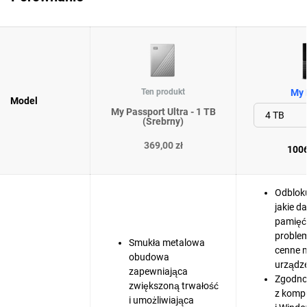
Ten produkt
My 
Model
My Passport Ultra - 1 TB
(Srebrny)
369,00 zł
1006
Odbloku
jakie d
pamięć
problem
Smukła metalowa
cenne m
obudowa
urządz
zapewniająca
Zgodno
zwiększoną trwałość
z komp
i umożliwiająca