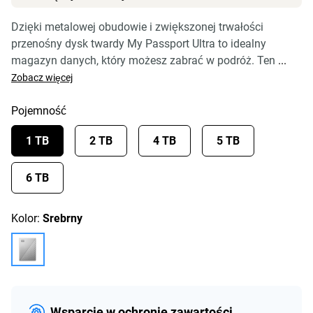
Dzięki metalowej obudowie i zwiększonej trwałości
przenośny dysk twardy My Passport Ultra to idealny
magazyn danych, który możesz zabrać w podróż. Ten
...
Zobacz więcej
Pojemność
1 TB
2 TB
4 TB
5 TB
6 TB
Kolor:
Srebrny
Wsparcie w ochronie zawartości