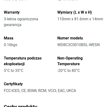
Warranty
Wymiary (L x W x H)
3-letnia ograniczona
110mm x 81.6mm x 14mm
gwarancja
Masa
Numer modelu
0.16kgs
WDBC3C0010BSL-WESN
Temperatura podczas
Non-Operating
eksploatacji
Temperature
5°C to 35°C
-20°C to 80°C
Certyfikaty
FCC-ICES, CE, BSMI, RCM, VCCI, EAC, UKCA
Cechy produktu