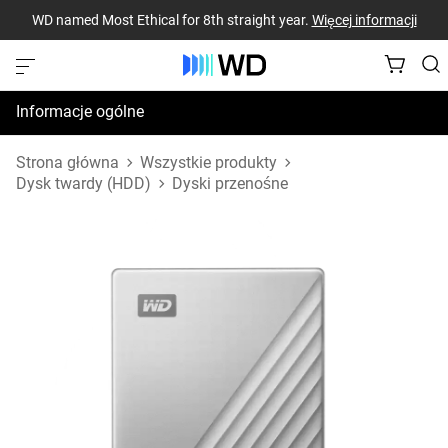
WD named Most Ethical for 8th straight year.
Więcej informacji
Informacje ogólne
Dane techniczne
Strona główna
Wszystkie produkty
Dysk twardy (HDD)
Dyski przenośne
Zasoby pomocy technicznej