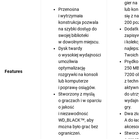
gier na
Przenośna
lub kon
i wytrzymała
się z n
konstrukcja pozwala
200 poz
na szybki dostęp do
Dodatk
swojej biblioteki
zapisy
w dowolnym miejscu.
i kolek
Dysk twardy
najleps
o wysokiej wydajności
Twoich
umożliwia
Prędko
optymalizację
250 MB
Features
rozgrywki na konsoli
7200 o
lub komputerze
z techn
i poprawę osiągów.
aktywn
Stworzony z myślą
do utr
o graczach i w oparciu
wydajn
o jakość
gry.
i niezawodność
Dwa złą
WD_BLACK™, aby
A do ł
można było grać bez
akcesor
ograniczeń.
Stworz