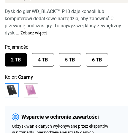
Dysk do gier WD_BLACK™ P10 daje konsoli lub
komputerowi dodatkowe narzędzia, aby zapewnić Ci
przewagę podczas gry. To najwyższej klasy zewnętrzny
dysk
...
Zobacz więcej
Pojemność
2 TB
4 TB
5 TB
6 TB
Kolor:
Czarny
Wsparcie w ochronie zawartości
Odzyskiwanie danych wykonywane przez ekspertów
w przypadku niespodziewanej utraty danych.