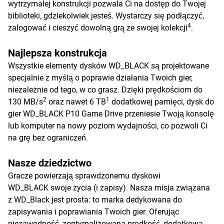
wytrzymałej konstrukcji pozwala Ci na dostęp do Twojej
biblioteki, gdziekolwiek jesteś. Wystarczy się podłączyć,
4
zalogować i cieszyć dowolną grą ze swojej kolekcji
.
Najlepsza konstrukcja
Wszystkie elementy dysków WD_BLACK są projektowane
specjalnie z myślą o poprawie działania Twoich gier,
niezależnie od tego, w co grasz. Dzięki prędkościom do
2
1
130 MB/s
oraz nawet 6 TB
dodatkowej pamięci, dysk do
gier WD_BLACK P10 Game Drive przeniesie Twoją konsolę
lub komputer na nowy poziom wydajności, co pozwoli Ci
na grę bez ograniczeń.
Nasze dziedzictwo
Gracze powierzają sprawdzonemu dyskowi
WD_BLACK swoje życia (i zapisy). Nasza misja związana
z WD_Black jest prosta: to marka dedykowana do
zapisywania i poprawiania Twoich gier. Oferując
niezawodność, zoptymalizowaną prędkość, dodatkową