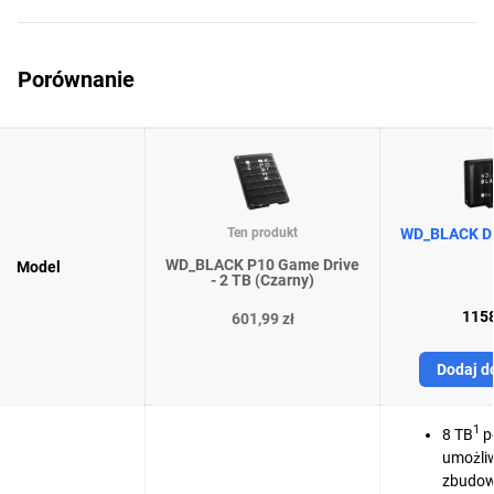
Porównanie
Ten produkt
WD_BLACK D1
WD_BLACK P10 Game Drive
Model
- 2 TB (Czarny)
1158
601,99 zł
Dodaj d
1
8 TB
p
umożli
zbudowa