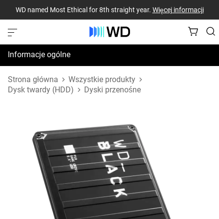
WD named Most Ethical for 8th straight year.
Więcej informacji
Informacje ogólne
Dane techniczne
Strona główna
Wszystkie produkty
Dysk twardy (HDD)
Dyski przenośne
Zasoby pomocy technicznej