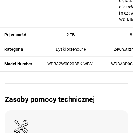
o gracz
o jakoś
i niez
WD_Bl
Pojemność
2 TB
8
Kategoria
Dyski przenośne
Zewnętrzn
Model Number
WDBA2W0020BBK-WES1
WDBA3P00
Zasoby pomocy technicznej