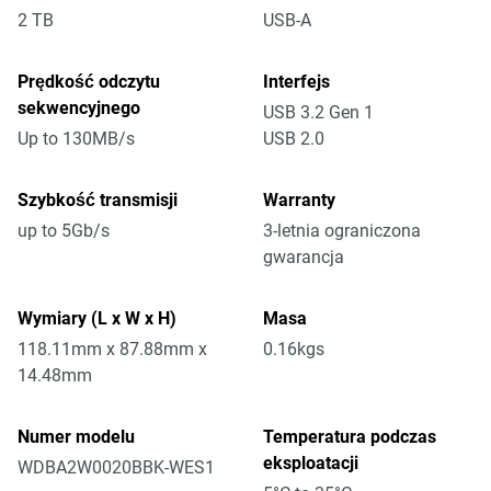
2 TB
USB-A
Prędkość odczytu
Interfejs
sekwencyjnego
USB 3.2 Gen 1
Up to 130MB/s
USB 2.0
Szybkość transmisji
Warranty
up to 5Gb/s
3-letnia ograniczona
gwarancja
Wymiary (L x W x H)
Masa
118.11mm x 87.88mm x
0.16kgs
14.48mm
Numer modelu
Temperatura podczas
eksploatacji
WDBA2W0020BBK-WES1