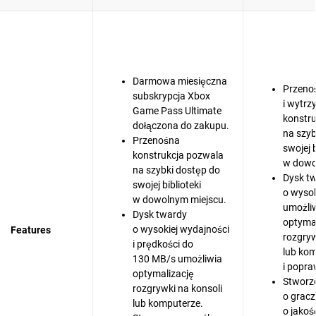
Darmowa miesięczna
Przeno
subskrypcja Xbox
i wytrz
Game Pass Ultimate
konstr
dołączona do zakupu.
na szyb
Przenośna
swojej b
konstrukcja pozwala
w dowo
na szybki dostęp do
Dysk t
swojej biblioteki
o wysok
w dowolnym miejscu.
umożli
Dysk twardy
optymal
o wysokiej wydajności
Features
rozgryw
i prędkości do
lub ko
130 MB/s umożliwia
i popr
optymalizację
Stworz
rozgrywki na konsoli
o gracz
lub komputerze.
o jakoś