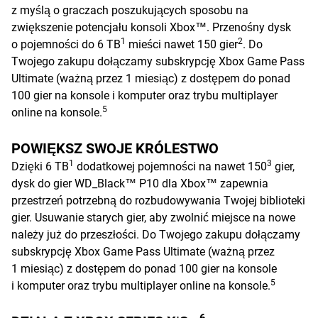
z myślą o graczach poszukujących sposobu na
zwiększenie potencjału konsoli Xbox™. Przenośny dysk
1
2
o pojemności do 6 TB
mieści nawet 150 gier
. Do
Twojego zakupu dołączamy subskrypcję Xbox Game Pass
Ultimate (ważną przez 1 miesiąc) z dostępem do ponad
100 gier na konsole i komputer oraz trybu multiplayer
5
online na konsole.
POWIĘKSZ SWOJE KRÓLESTWO
1
3
Dzięki 6 TB
dodatkowej pojemności na nawet 150
gier,
dysk do gier WD_Black™ P10 dla Xbox™ zapewnia
przestrzeń potrzebną do rozbudowywania Twojej biblioteki
gier. Usuwanie starych gier, aby zwolnić miejsce na nowe
należy już do przeszłości. Do Twojego zakupu dołączamy
subskrypcję Xbox Game Pass Ultimate (ważną przez
1 miesiąc) z dostępem do ponad 100 gier na konsole
5
i komputer oraz trybu multiplayer online na konsole.
6