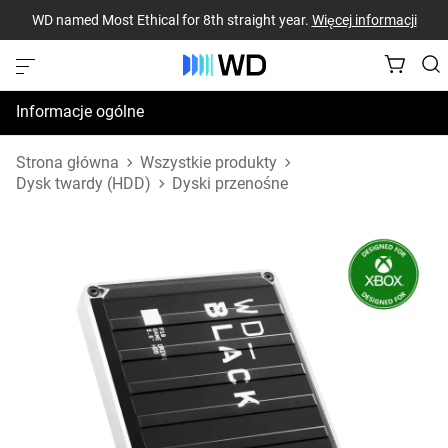
WD named Most Ethical for 8th straight year.
Więcej informacji
Informacje ogólne
Dane techniczne
Strona główna
Wszystkie produkty
Dysk twardy (HDD)
Dyski przenośne
Zasoby pomocy technicznej