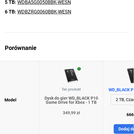
5 TB:
WDBA5G0050BBK-WESN
6 TB:
WDBZRG0060BBK-WESN
Porównanie
Ten produkt
WD_BLACK P1
Dysk do gier WD_BLACK P10
Model
Game Drive for Xbox - 1 TB
349,99 zł
666,
Dodaj d