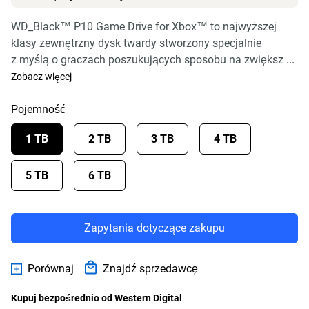
WD_Black™ P10 Game Drive for Xbox™ to najwyższej
klasy zewnętrzny dysk twardy stworzony specjalnie
z myślą o graczach poszukujących sposobu na zwiększ
...
Zobacz więcej
Pojemność
1 TB
2 TB
3 TB
4 TB
5 TB
6 TB
Zapytania dotyczące zakupu
Porównaj
Znajdź sprzedawcę
Kupuj bezpośrednio od Western Digital