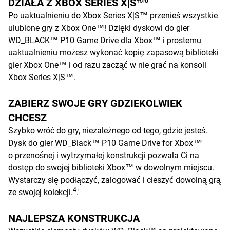
DZIAŁA Z XBOX SERIES X|S
™
Po uaktualnieniu do Xbox Series X|S™ przenieś wszystkie
ulubione gry z Xbox One™! Dzięki dyskowi do gier
WD_BLACK™ P10 Game Drive dla Xbox™ i prostemu
uaktualnieniu możesz wykonać kopię zapasową biblioteki
gier Xbox One™ i od razu zacząć w nie grać na konsoli
Xbox Series X|S™.
ZABIERZ SWOJE GRY GDZIEKOLWIEK
CHCESZ
Szybko wróć do gry, niezależnego od tego, gdzie jesteś.
Dysk do gier WD_Black™ P10 Game Drive for Xbox™'
o przenośnej i wytrzymałej konstrukcji pozwala Ci na
dostęp do swojej biblioteki Xbox™ w dowolnym miejscu.
Wystarczy się podłączyć, zalogować i cieszyć dowolną grą
4
ze swojej kolekcji.
.'
NAJLEPSZA KONSTRUKCJA