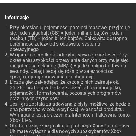
Informacje
Przy określaniu pojemności pamięci masowej przyjmuje
się: jeden gigabajt (GB) = jeden miliard bajtów; jeden
terabajt (TB) = jeden bilion bajtów. Całkowita dostępna
pojemność zależy od środowiska systemu
operacyjnego.
W oparciu o prędkość odczytu i wewnętrzne testy. Przy
określaniu szybkości przesyłania danych przyjmuje się:
megabajt na sekundę (MB/s) = jeden milion bajtów na
sekundę. Osiągi będą się różnić w zależności od
sprzętu, oprogramowania i konfiguracji.
Liczba gier, zakładając, że każda z nich zajmuje ok.
36 GB. Liczba gier będzie zależeć od rozmiaru pliku,
pojemności, formatowania, pozostałych programów
oraz innych czynników.
Jeśli gra została załadowana z płyty, możliwe, że będzie
ona potrzebna w celu weryfikacji własności produktu.
Wymagane jest połączenie z Internetem i aktywne konto
Xbox Live.
Oferta miesięcznego okresu próbnego Xbox Game Pass
Ultimate wyłącznie dla nowych subskrybentów Xbox