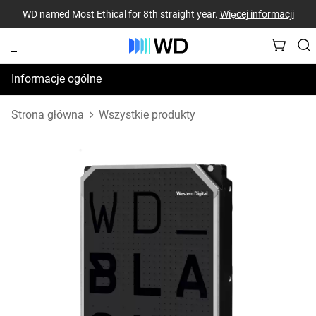
WD named Most Ethical for 8th straight year.
Więcej informacji
Informacje ogólne
Dane techniczne
Strona główna
Wszystkie produkty
Zasoby pomocy technicznej