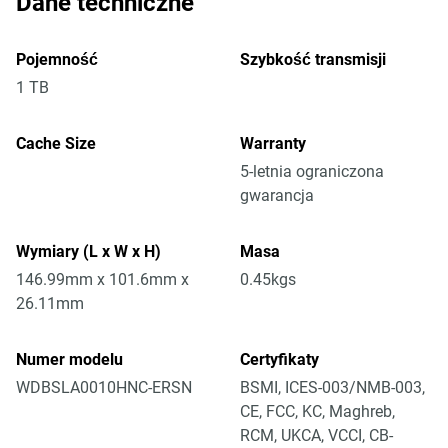
Dane techniczne
Pojemność
Szybkość transmisji
1 TB
Cache Size
Warranty
5-letnia ograniczona
gwarancja
Wymiary (L x W x H)
Masa
146.99mm x 101.6mm x
0.45kgs
26.11mm
Numer modelu
Certyfikaty
WDBSLA0010HNC-ERSN
BSMI, ICES-003/NMB-003,
CE, FCC, KC, Maghreb,
RCM, UKCA, VCCI, CB-