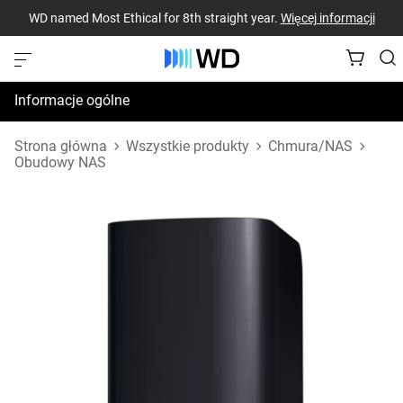
WD named Most Ethical for 8th straight year.
Więcej informacji
Informacje ogólne
Dane techniczne
Strona główna
Wszystkie produkty
Chmura/NAS
Obudowy NAS
Zasoby pomocy technicznej