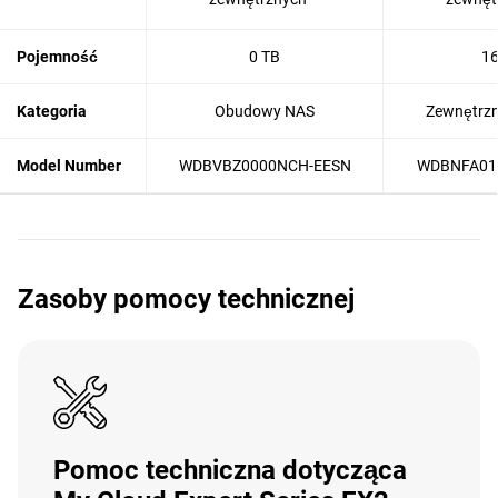
Pojemność
0 TB
16
Kategoria
Obudowy NAS
Zewnętrzn
Model Number
WDBVBZ0000NCH-EESN
WDBNFA01
Zasoby pomocy technicznej
Pomoc techniczna dotycząca