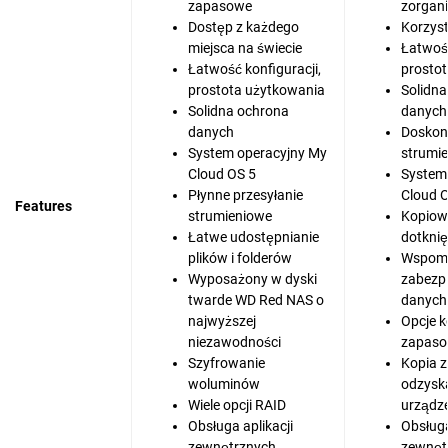
zapasowe
zorgan
Dostęp z każdego
Korzyst
miejsca na świecie
Łatwość
Łatwość konfiguracji,
prosto
prostota użytkowania
Solidn
Solidna ochrona
danych
danych
Doskona
System operacyjny My
strumi
Cloud OS 5
System
Płynne przesyłanie
Cloud 
Features
strumieniowe
Kopiow
Łatwe udostępnianie
dotkni
plików i folderów
Wspom
Wyposażony w dyski
zabezp
twarde WD Red NAS o
danych
najwyższej
Opcje k
niezawodności
zapas
Szyfrowanie
Kopia 
woluminów
odzyska
Wiele opcji RAID
urządz
Obsługa aplikacji
Obsługa
zewnętrznych
zewnęt