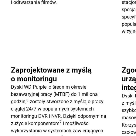
i odtwarzania filmów.
stacjo
specja
specy
popul
wizyj
Zaprojektowane z myślą
Zgo
o monitoringu
urz
inte
Dyski WD Purple, o średnim okresie
bezawaryjnej pracy (MTBF) do 1 miliona
Dyski 
3
godzin,
zostały stworzone z myślą o pracy
z myśl
ciągłej 24/7 w popularnych systemach
szybk
monitoringu DVR i NVR. Dzięki odpornym na
masow
7
zużycie komponentom
i możliwości
Korzys
wykorzystania w systemach zawierających
czoło