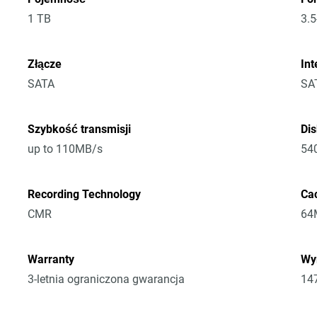
1 TB
3.5
Złącze
Int
SATA
SA
Szybkość transmisji
Di
up to 110MB/s
54
Recording Technology
Ca
CMR
64
Warranty
Wym
3-letnia ograniczona gwarancja
14