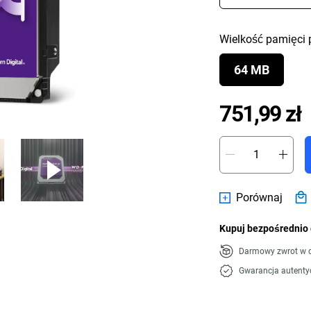
Wielkość pamięci 
64 MB
P
751,99 zł
Porównaj
Kupuj bezpośrednio 
Darmowy zwrot w c
Gwarancja autenty