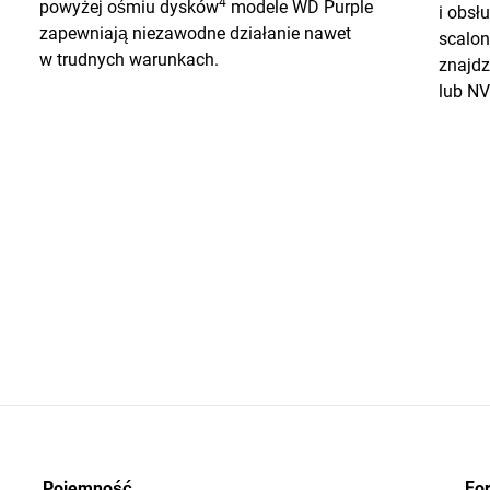
4
powyżej ośmiu dysków
modele WD Purple
i obs
zapewniają niezawodne działanie nawet
scalon
w trudnych warunkach.
znajdz
lub NV
Pojemność
Fo