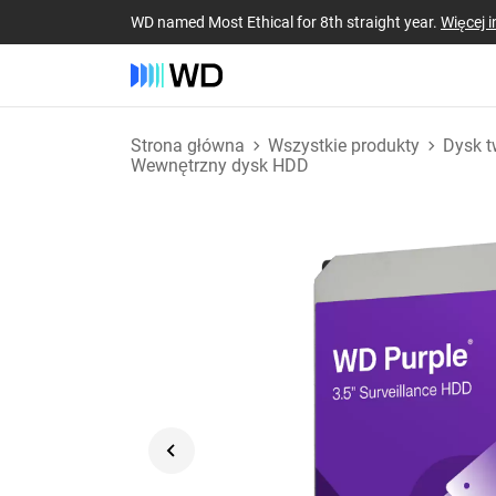
WD named Most Ethical for 8th straight year.
Więcej i
Strona główna
Wszystkie produkty
Dysk t
Wewnętrzny dysk HDD