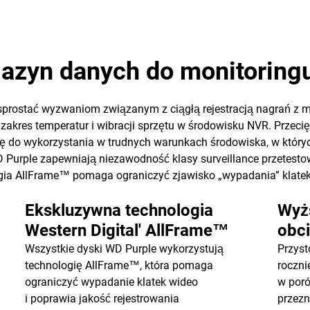
azyn danych do monitoring
sprostać wyzwaniom związanym z ciągłą rejestracją nagrań z m
zakres temperatur i wibracji sprzętu w środowisku NVR. Przecię
e się do wykorzystania w trudnych warunkach środowiska, w któr
 WD Purple zapewniają niezawodność klasy surveillance przete
ia AllFrame™ pomaga ograniczyć zjawisko „wypadania” klatek
Ekskluzywna technologia
Wyż
Western Digital' AllFrame™
obc
Wszystkie dyski WD Purple wykorzystują
Przyst
technologię AllFrame™, która pomaga
roczni
ograniczyć wypadanie klatek wideo
w por
i poprawia jakość rejestrowania
przez