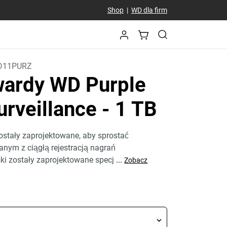
Shop
|
WD dla firm
D11PURZ
wardy WD Purple
urveillance
- 1 TB
ostały zaprojektowane, aby sprostać
ym z ciągłą rejestracją nagrań
ki zostały zaprojektowane specj
...
Zobacz