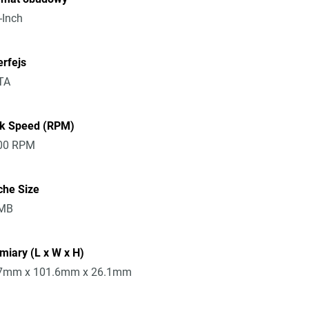
-Inch
erfejs
TA
sk Speed (RPM)
00 RPM
che Size
MB
iary (L x W x H)
7mm x 101.6mm x 26.1mm