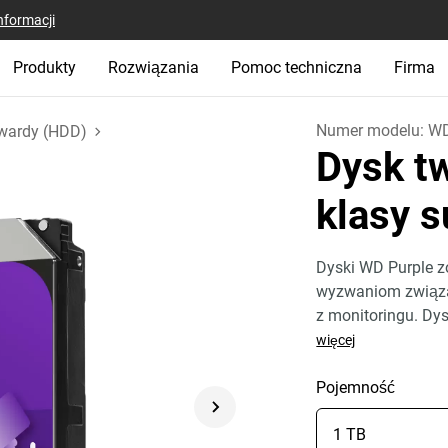
nformacji
Produkty
Rozwiązania
Pomoc techniczna
Firma
Numer modelu:
W
wardy (HDD)
Dysk t
klasy s
Dyski WD Purple z
wyzwaniom związan
z monitoringu. Dys
więcej
Pojemność