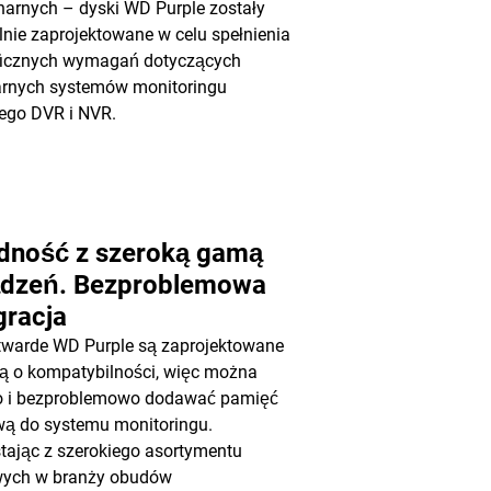
narnych – dyski WD Purple zostały
lnie zaprojektowane w celu spełnienia
ficznych wymagań dotyczących
arnych systemów monitoringu
nego DVR i NVR.
dność z szeroką gamą
ądzeń. Bezproblemowa
gracja
twarde WD Purple są zaprojektowane
ą o kompatybilności, więc można
o i bezproblemowo dodawać pamięć
ą do systemu monitoringu.
tając z szerokiego asortymentu
wych w branży obudów