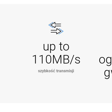
up to
110MB/s
og
g
szybkość transmisji