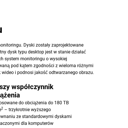
u
onitoringu. Dyski zostały zaprojektowane
tny dysk typu desktop jest w stanie działać
ych system monitoringu o wysokiej
stowaną pod kątem zgodności z wieloma różnymi
 wideo i podnosi jakość odtwarzanego obrazu.
szy współczynnik
iążenia
osowane do obciążenia do 180 TB
2
e
– trzykrotnie wyższego
ównaniu ze standardowymi dyskami
naczonymi dla komputerów