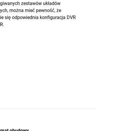
ługiwanych zestawów układów
ych, można mieć pewność, że
ie się odpowiednia konfiguracja DVR
R.
rmat obudowy