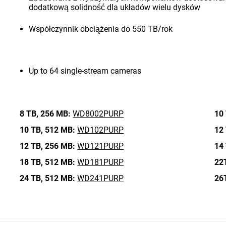
dodatkową solidność dla układów wielu dysków
Współczynnik obciążenia do 550 TB/rok
Up to 64 single-stream cameras
8 TB,
256 MB:
WD8002PURP
10 
10 TB,
512 MB:
WD102PURP
12 
12 TB,
256 MB:
WD121PURP
14 
18 TB,
512 MB:
WD181PURP
22
24 TB,
512 MB:
WD241PURP
26