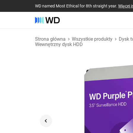
WD named Most Ethical for 8th straight year.
Więcej i
Strona główna
Wszystkie produkty
Dysk t
Wewnętrzny dysk HDD