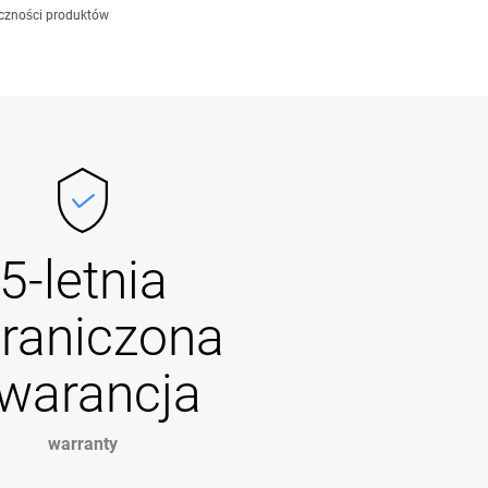
czności produktów
5-letnia
raniczona
warancja
warranty