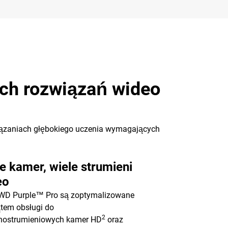
ch rozwiązań wideo
wiązaniach głębokiego uczenia wymagających
e kamer, wiele strumieni
eo
 WD Purple™ Pro są zoptymalizowane
tem obsługi do
2
dnostrumieniowych kamer HD
oraz