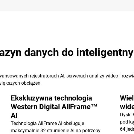
yn danych do inteligentny
wansowanych rejestratorach AI, serwerach analizy wideo i roz
większych obciążeń.
Ekskluzywna technologia
Wiel
Western Digital AllFrame™
wid
AI
Dyski
pod ką
Technologia AllFrame AI obsługuje
64 je
maksymalnie 32 strumienie AI na potrzeby