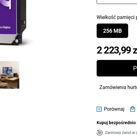
Wielkość pamięci 
256 MB
2 223,99 z
P
Zamówienia hurt
Porównaj
Kupuj bezpośrednio 
Darmowy zwrot w c