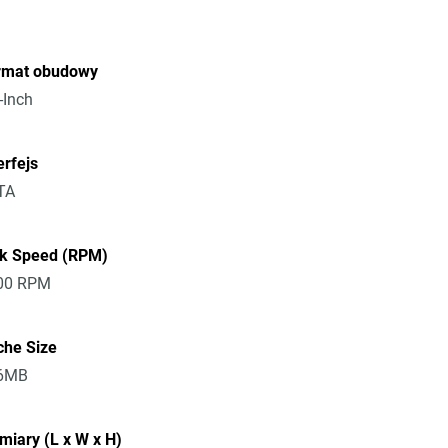
rmat obudowy
-Inch
erfejs
TA
sk Speed (RPM)
00 RPM
che Size
6MB
iary (L x W x H)