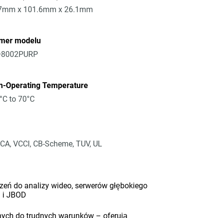
7mm x 101.6mm x 26.1mm
mer modelu
8002PURP
n-Operating Temperature
°C to 70°C
CA, VCCI, CB-Scheme, TUV, UL
zeń do analizy wideo, serwerów głębokiego
D i JBOD
ch do trudnych warunków – oferują