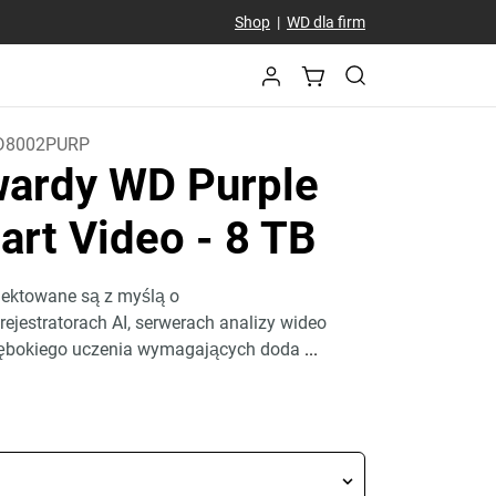
Shop
|
WD dla firm
D8002PURP
wardy WD Purple
art Video
- 8 TB
jektowane są z myślą o
jestratorach AI, serwerach analizy wideo
głębokiego uczenia wymagających doda
...