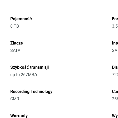
Pojemność
Fo
8 TB
3.5
Złącze
Int
SATA
SA
Szybkość transmisji
Di
up to 267MB/s
72
Recording Technology
Ca
CMR
25
Warranty
Wym