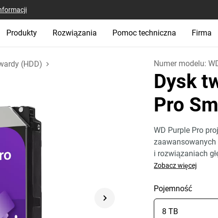
nformacji
Produkty
Rozwiązania
Pomoc techniczna
Firma
Numer modelu:
W
wardy (HDD)
Dysk t
Pro Sm
WD Purple Pro pro
zaawansowanych re
i rozwiązaniach 
Zobacz więcej
Pojemność