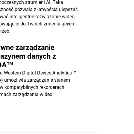
noczesnych strumieni AI. Taka
czność pozwala z łatwością ulepszać
ować inteligentne rozwiązanie wideo,
wując je do Twoich zmieniających
trzeb.
ywne zarządzanie
azynem danych z
DA™
a Western Digital Device Analytics™
) umożliwia zarządzanie stanem
w kompatybilnych rekorderach
emach zarządzania wideo.