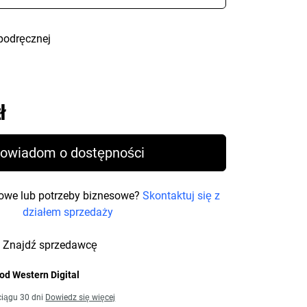
podręcznej
Price 2 223,99 zł
ł
owiadom o dostępności
owe lub potrzeby biznesowe?
Skontaktuj się z
działem sprzedaży
Znajdź sprzedawcę
od Western Digital
iągu 30 dni
Dowiedz się więcej