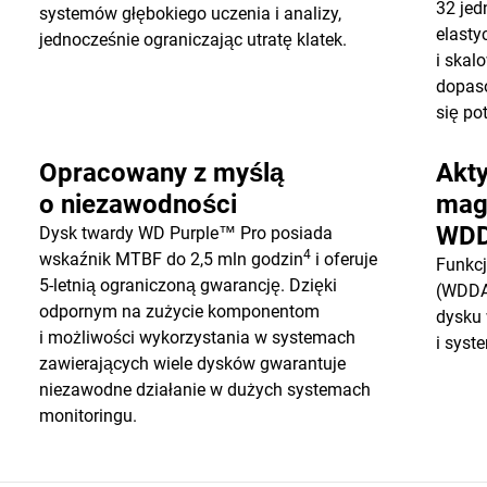
32 jed
systemów głębokiego uczenia i analizy,
elasty
jednocześnie ograniczając utratę klatek.
i skal
dopaso
się po
Opracowany z myślą
Akt
o niezawodności
mag
WD
Dysk twardy WD Purple™ Pro posiada
4
wskaźnik MTBF do 2,5 mln godzin
i oferuje
Funkcj
5-letnią ograniczoną gwarancję. Dzięki
(WDDA
odpornym na zużycie komponentom
dysku 
i możliwości wykorzystania w systemach
i syst
zawierających wiele dysków gwarantuje
niezawodne działanie w dużych systemach
monitoringu.