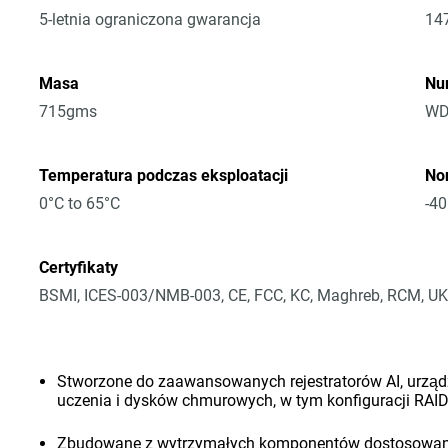
5-letnia ograniczona gwarancja
14
Masa
Nu
715gms
WD
Temperatura podczas eksploatacji
No
0°C to 65°C
-40
Certyfikaty
BSMI, ICES-003/NMB-003, CE, FCC, KC, Maghreb, RCM, UK
Stworzone do zaawansowanych rejestratorów AI, urząd
uczenia i dysków chmurowych, w tym konfiguracji RAI
Zbudowane z wytrzymałych komponentów dostosowany