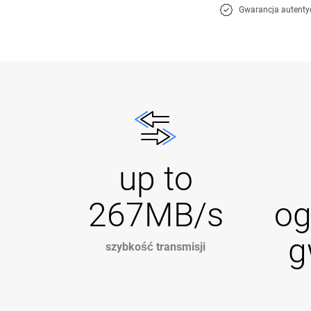
Gwarancja autenty
up to
267MB/s
og
g
szybkość transmisji