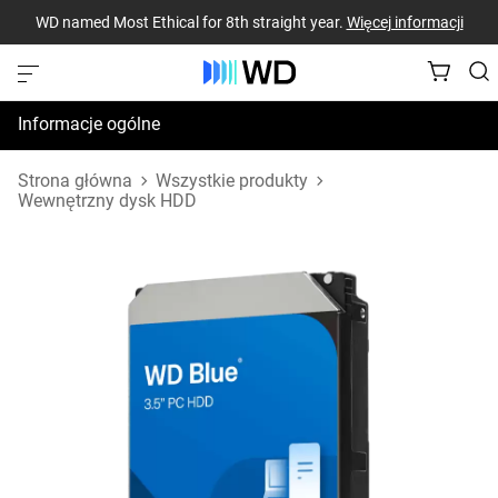
WD named Most Ethical for 8th straight year.
Więcej informacji
Informacje ogólne
Dane techniczne
Strona główna
Wszystkie produkty
Wewnętrzny dysk HDD
Zasoby pomocy technicznej