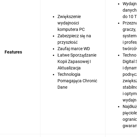
Wydajn
danych
Zwiększenie
do 10 
wydajności
Przezn
komputera PC
graczy,
Zabezpiecz się na
syste
przyszłość
i profe
Zaufaj marce WD
twórcó
Features
Łatwe Sporządzanie
Techno
Kopii Zapasowej I
Digital
Aktualizacja
i dyna
Technologia
podręc
Pomagająca Chronić
zwięks
Dane
stabiln
i optym
wydajn
Najdłuż
pięciol
ograni
gwaran