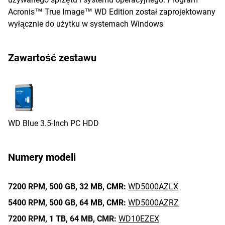
Acronis™ True Image™ WD Edition został zaprojektowany
wyłącznie do użytku w systemach Windows
Zawartość zestawu
WD Blue 3.5-Inch PC HDD
Numery modeli
7200 RPM,
500 GB,
32 MB,
CMR:
WD5000AZLX
5400 RPM,
500 GB,
64 MB,
CMR:
WD5000AZRZ
7200 RPM,
1 TB,
64 MB,
CMR:
WD10EZEX