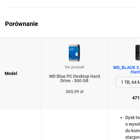
Porównanie
Ten produkt
WD_BLACK 3.
Hard
Model
WD Blue PC Desktop Hard
Drive - 500 GB
365,99 zł
471,
Dysk tw
o wysok
do kom
stacjo