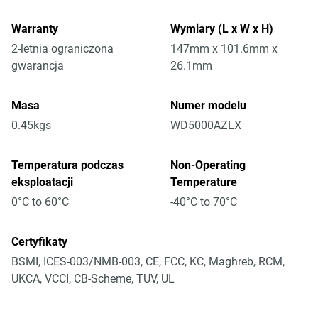
Warranty
Wymiary (L x W x H)
2-letnia ograniczona
147mm x 101.6mm x
gwarancja
26.1mm
Masa
Numer modelu
0.45kgs
WD5000AZLX
Temperatura podczas
Non-Operating
eksploatacji
Temperature
0°C to 60°C
-40°C to 70°C
Certyfikaty
BSMI, ICES-003/NMB-003, CE, FCC, KC, Maghreb, RCM,
UKCA, VCCI, CB-Scheme, TUV, UL