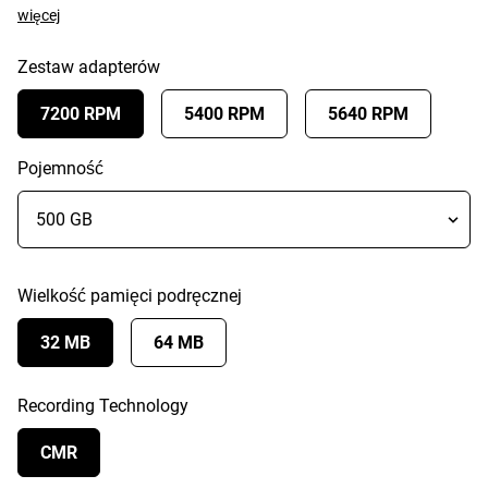
więcej
Zestaw adapterów
7200 RPM
5400 RPM
5640 RPM
Pojemność
Wielkość pamięci podręcznej
32 MB
64 MB
Recording Technology
CMR