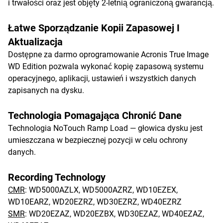
i trwałości oraz jest objęty 2-letnią ograniczoną gwarancją.
Łatwe Sporządzanie Kopii Zapasowej I
Aktualizacja
Dostępne za darmo oprogramowanie Acronis True Image
WD Edition pozwala wykonać kopię zapasową systemu
operacyjnego, aplikacji, ustawień i wszystkich danych
zapisanych na dysku.
Technologia Pomagająca Chronić Dane
Technologia NoTouch Ramp Load — głowica dysku jest
umieszczana w bezpiecznej pozycji w celu ochrony
danych.
Recording Technology
CMR
: WD5000AZLX, WD5000AZRZ, WD10EZEX,
WD10EARZ, WD20EZRZ, WD30EZRZ, WD40EZRZ
SMR
: WD20EZAZ, WD20EZBX, WD30EZAZ, WD40EZAZ,