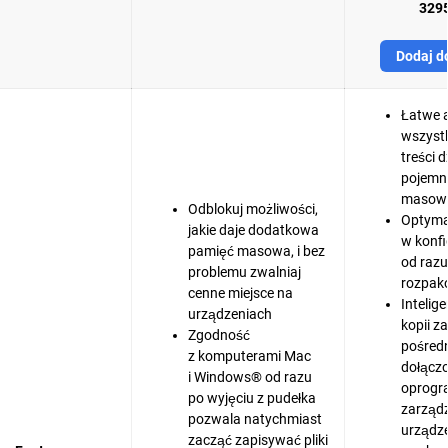
3295
Dodaj d
Łatwe 
wszyst
treści 
pojemn
masowe
Odblokuj możliwości,
Optymal
jakie daje dodatkowa
w konfi
pamięć masowa, i bez
od razu
problemu zwalniaj
rozpak
cenne miejsce na
Intelig
urządzeniach
kopii 
Zgodność
pośred
z komputerami Mac
dołącz
i Windows® od razu
oprogr
po wyjęciu z pudełka
zarząd
pozwala natychmiast
urządz
zacząć zapisywać pliki