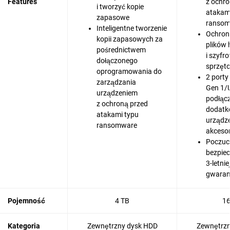
Features
z ochro
i tworzyć kopie
atakam
zapasowe
ranso
Inteligentne tworzenie
Ochron
kopii zapasowych za
plików
pośrednictwem
i szyfr
dołączonego
sprzęt
oprogramowania do
2 porty
zarządzania
Gen 1/
urządzeniem
podłąc
z ochroną przed
dodatk
atakami typu
urządze
ransomware
akceso
Poczuc
bezpiec
3-letni
gwaran
Pojemność
4 TB
16
Kategoria
Zewnętrzny dysk HDD
Zewnętrzn