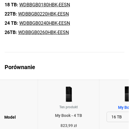
18 TB:
WDBBGB0180HBK-EESN
22TB:
WDBBGB0220HBK-EESN
24 TB:
WDBBGB0240HBK-EESN
26TB:
WDBBGB0260HBK-EESN
Porównanie
Ten produkt
My Bo
My Book - 4 TB
Model
823,99 zł