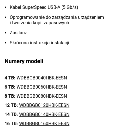
Kabel SuperSpeed USB-A (5 Gb/s)
Oprogramowanie do zarządzania urządzeniem
i tworzenia kopii zapasowych
Zasilacz
Skrócona instrukcja instalacji
Numery modeli
4 TB:
WDBBGB0040HBK-EESN
6 TB:
WDBBGB0060HBK-EESN
8 TB:
WDBBGB0080HBK-EESN
12 TB:
WDBBGB0120HBK-EESN
14 TB:
WDBBGB0140HBK-EESN
16 TB:
WDBBGB0160HBK-EESN