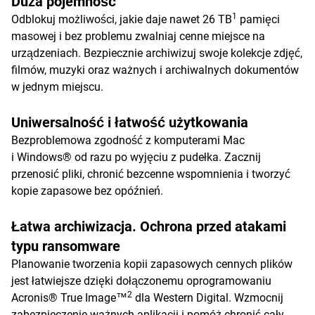
Duża pojemność
1
Odblokuj możliwości, jakie daje nawet 26 TB
pamięci
masowej i bez problemu zwalniaj cenne miejsce na
urządzeniach. Bezpiecznie archiwizuj swoje kolekcje zdjęć,
filmów, muzyki oraz ważnych i archiwalnych dokumentów
w jednym miejscu.
Uniwersalność i łatwość użytkowania
Bezproblemowa zgodność z komputerami Mac
i Windows® od razu po wyjęciu z pudełka. Zacznij
przenosić pliki, chronić bezcenne wspomnienia i tworzyć
kopie zapasowe bez opóźnień.
Łatwa archiwizacja. Ochrona przed atakami
typu ransomware
Planowanie tworzenia kopii zapasowych cennych plików
jest łatwiejsze dzięki dołączonemu oprogramowaniu
2
Acronis® True Image™
dla Western Digital. Wzmocnij
zabezpieczenie ważnych aplikacji i pomóż chronić cały