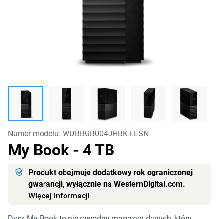
Numer modelu:
WDBBGB0040HBK-EESN
My Book
- 4 TB
Produkt obejmuje dodatkowy rok ograniczonej
gwarancji, wyłącznie na WesternDigital.com.
Więcej informacji
Dysk My Book to niezawodny magazyn danych, który