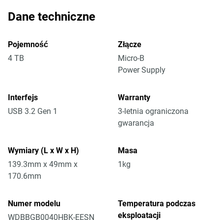
Dane techniczne
Pojemność
Złącze
4 TB
Micro-B
Power Supply
Interfejs
Warranty
USB 3.2 Gen 1
3-letnia ograniczona
gwarancja
Wymiary (L x W x H)
Masa
139.3mm x 49mm x
1kg
170.6mm
Numer modelu
Temperatura podczas
eksploatacji
WDBBGB0040HBK-EESN