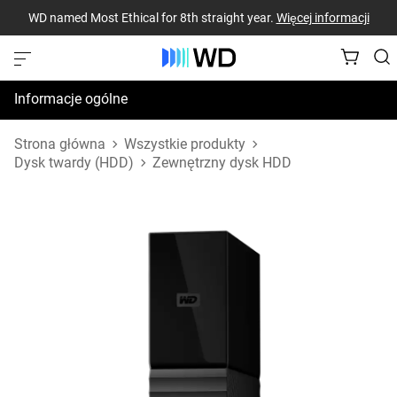
WD named Most Ethical for 8th straight year.
Więcej informacji
Informacje ogólne
Dane techniczne
Strona główna
Wszystkie produkty
Dysk twardy (HDD)
Zewnętrzny dysk HDD
Zasoby pomocy technicznej