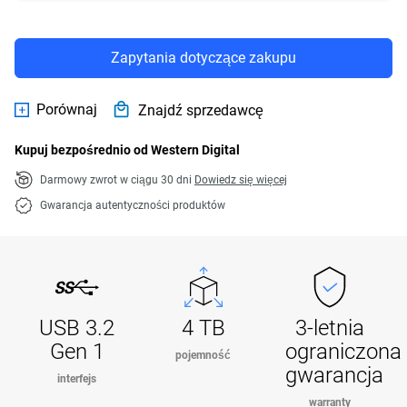
Zapytania dotyczące zakupu
Porównaj
Znajdź sprzedawcę
Kupuj bezpośrednio od Western Digital
Darmowy zwrot w ciągu 30 dni
Dowiedz się więcej
Gwarancja autentyczności produktów
USB 3.2
4 TB
3-letnia
Gen 1
ograniczona
pojemność
gwarancja
interfejs
warranty