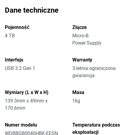
Dane techniczne
Pojemność
Złącze
4 TB
Micro-B
Power Supply
Interfejs
Warranty
USB 3.2 Gen 1
3-letnia ograniczona
gwarancja
Wymiary (L x W x H)
Masa
139.3mm x 49mm x
1kg
170.6mm
Numer modelu
Temperatura podczas
eksploatacji
WDBBGB0040HBK-EESN