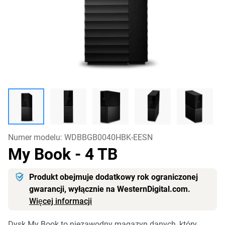
Numer modelu:
WDBBGB0040HBK-EESN
My Book
- 4 TB
Produkt obejmuje dodatkowy rok ograniczonej
gwarancji, wyłącznie na WesternDigital.com.
Więcej informacji
Dysk My Book to niezawodny magazyn danych, który