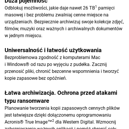
Duża pojemność
1
Odblokuj możliwości, jakie daje nawet 26 TB
pamięci
masowej i bez problemu zwalniaj cenne miejsce na
urządzeniach. Bezpiecznie archiwizuj swoje kolekcje zdjęć,
filmów, muzyki oraz ważnych i archiwalnych dokumentów
w jednym miejscu.
Uniwersalność i łatwość użytkowania
Bezproblemowa zgodność z komputerami Mac
i Windows® od razu po wyjęciu z pudełka. Zacznij
przenosić pliki, chronić bezcenne wspomnienia i tworzyć
kopie zapasowe bez opóźnień.
Łatwa archiwizacja. Ochrona przed atakami
typu ransomware
Planowanie tworzenia kopii zapasowych cennych plików
jest łatwiejsze dzięki dołączonemu oprogramowaniu
2
Acronis® True Image™
dla Western Digital. Wzmocnij
zabezpieczenie ważnych aplikacji i pomóż chronić cały