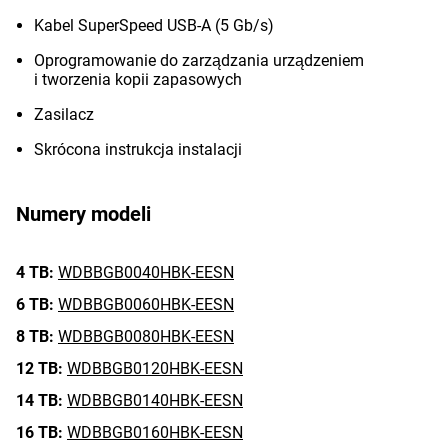
Kabel SuperSpeed USB-A (5 Gb/s)
Oprogramowanie do zarządzania urządzeniem
i tworzenia kopii zapasowych
Zasilacz
Skrócona instrukcja instalacji
Numery modeli
4 TB:
WDBBGB0040HBK-EESN
6 TB:
WDBBGB0060HBK-EESN
8 TB:
WDBBGB0080HBK-EESN
12 TB:
WDBBGB0120HBK-EESN
14 TB:
WDBBGB0140HBK-EESN
16 TB:
WDBBGB0160HBK-EESN