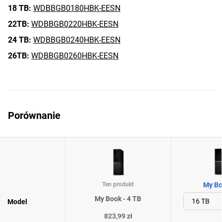
18 TB:
WDBBGB0180HBK-EESN
22TB:
WDBBGB0220HBK-EESN
24 TB:
WDBBGB0240HBK-EESN
26TB:
WDBBGB0260HBK-EESN
Porównanie
Ten produkt
My Bo
My Book - 4 TB
Model
823,99 zł