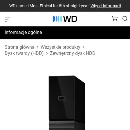
WD named Most Ethical for 8th straight year.
Więcej informacji
Informacje ogólne
Dane techniczne
Strona główna
Wszystkie produkty
Dysk twardy (HDD)
Zewnętrzny dysk HDD
Zasoby pomocy technicznej