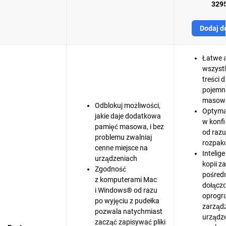
3295
Dodaj d
Łatwe 
wszyst
treści 
pojemn
masowe
Odblokuj możliwości,
Optymal
jakie daje dodatkowa
w konfi
pamięć masowa, i bez
od razu
problemu zwalniaj
rozpak
cenne miejsce na
Intelig
urządzeniach
kopii 
Zgodność
pośred
z komputerami Mac
dołącz
i Windows® od razu
oprogr
po wyjęciu z pudełka
zarząd
pozwala natychmiast
urządz
zacząć zapisywać pliki