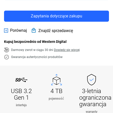
Zapytania dotyczące zakupu
Porównaj
Znajdź sprzedawcę
Kupuj bezpośrednio od Western Digital
Darmowy zwrot w ciągu 30 dni
Dowiedz się więcej
Gwarancja autentyczności produktów
USB 3.2
4 TB
3-letnia
Gen 1
ograniczona
pojemność
gwarancja
interfejs
warranty