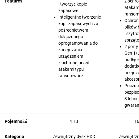
Features
z ochro
i tworzyć kopie
atakam
zapasowe
ranso
Inteligentne tworzenie
Ochron
kopii zapasowych za
plików
pośrednictwem
i szyfr
dołączonego
sprzęt
oprogramowania do
2 porty
zarządzania
Gen 1/
urządzeniem
podłąc
z ochroną przed
dodatk
atakami typu
urządze
ransomware
akceso
Poczuc
bezpiec
3-letni
gwaran
Pojemność
4 TB
16
Kategoria
Zewnętrzny dysk HDD
Zewnętrzn