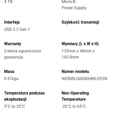
4 TB
Micro-B
Power Supply
Interfejs
Szybkość transmisji
USB 3.2 Gen 1
Warranty
Wymiary (L x W x H)
2-letnia ograniczona
135mm x 48mm x
gwarancja
165.8mm
Masa
Numer modelu
0.91kgs
WDBWLG0040HBK-EESN
Temperatura podczas
Non-Operating
eksploatacji
Temperature
5°C to 35°C
-20°C to 65°C