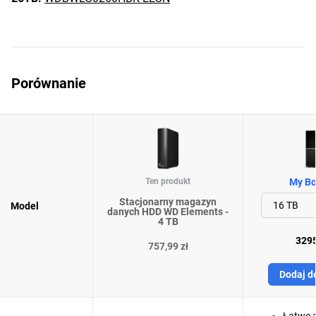
Porównanie
Ten produkt
My Bo
Stacjonarny magazyn
Model
danych HDD WD Elements -
4 TB
3295
757,99 zł
Dodaj d