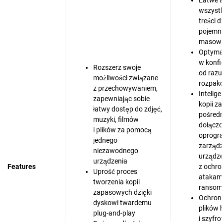
Łatwe 
wszyst
treści 
pojemn
masowe
Optymal
w konfi
Rozszerz swoje
od razu
możliwości związane
rozpak
z przechowywaniem,
Intelig
zapewniając sobie
kopii 
łatwy dostęp do zdjęć,
pośred
muzyki, filmów
dołącz
i plików za pomocą
oprogr
jednego
zarząd
niezawodnego
urządz
urządzenia
Features
z ochro
Uprość proces
atakam
tworzenia kopii
ranso
zapasowych dzięki
Ochron
dyskowi twardemu
plików
plug-and-play
i szyfr