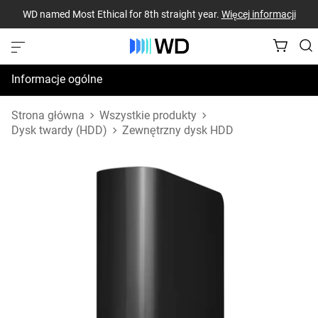
WD named Most Ethical for 8th straight year.
Więcej informacji
Informacje ogólne
Dane techniczne
Strona główna
Wszystkie produkty
Dysk twardy (HDD)
Zewnętrzny dysk HDD
Zasoby pomocy technicznej