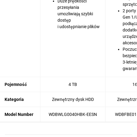
Duże prędkości
sprzęt
przesyłania
2 porty
umożliwiają szybki
Gen 1/
dostęp
podłąc
i udostępnianie plików
dodatk
urządze
akceso
Poczuc
bezpiec
3-letni
gwaran
Pojemność
4 TB
16
Kategoria
Zewnętrzny dysk HDD
Zewnętrzn
Model Number
WDBWLG0040HBK-EESN
WDBFBE01