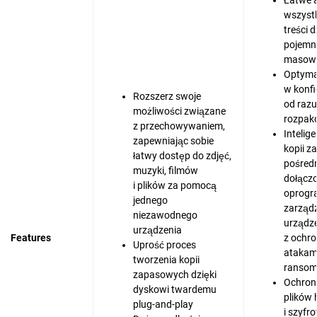
Łatwe 
wszyst
treści 
pojemn
masowe
Optymal
w konfi
Rozszerz swoje
od razu
możliwości związane
rozpak
z przechowywaniem,
Intelig
zapewniając sobie
kopii 
łatwy dostęp do zdjęć,
pośred
muzyki, filmów
dołącz
i plików za pomocą
oprogr
jednego
zarząd
niezawodnego
urządz
urządzenia
Features
z ochro
Uprość proces
atakam
tworzenia kopii
ranso
zapasowych dzięki
Ochron
dyskowi twardemu
plików
plug-and-play
i szyfr