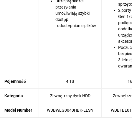
Duże prędkości
sprzęt
przesyłania
2 porty
umożliwiają szybki
Gen 1/
dostęp
podłąc
i udostępnianie plików
dodatk
urządze
akceso
Poczuc
bezpiec
3-letni
gwaran
Pojemność
4 TB
16
Kategoria
Zewnętrzny dysk HDD
Zewnętrzn
Model Number
WDBWLG0040HBK-EESN
WDBFBE01