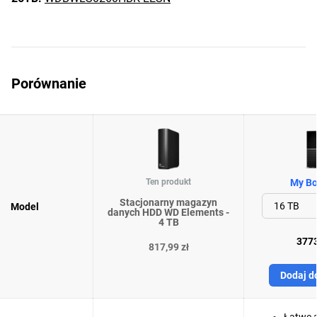
Porównanie
Ten produkt
My Bo
Stacjonarny magazyn
Model
danych HDD WD Elements -
4 TB
3773
817,99 zł
Dodaj d