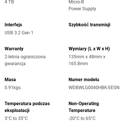
4 TB
Micro-B
Power Supply
Interfejs
Szybkość transmisji
USB 3.2 Gen 1
Warranty
Wymiary (L x W x H)
2-letnia ograniczona
135mm x 48mm x
gwarancja
165.8mm
Masa
Numer modelu
0.91kgs
WDBWLG0040HBK-EESN
Temperatura podczas
Non-Operating
eksploatacji
Temperature
5°C to 35°C
-20°C to 65°C