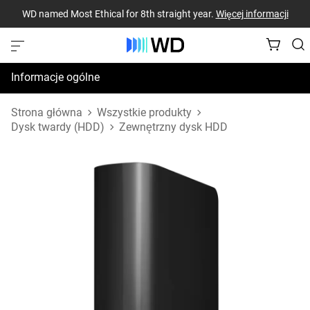
WD named Most Ethical for 8th straight year.
Więcej informacji
Informacje ogólne
Dane techniczne
Strona główna
Wszystkie produkty
Dysk twardy (HDD)
Zewnętrzny dysk HDD
Zasoby pomocy technicznej