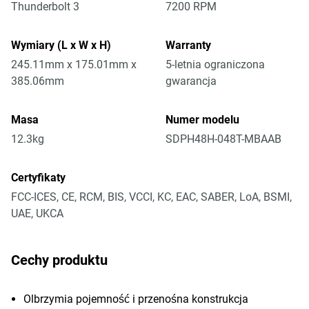
Thunderbolt 3
7200 RPM
Wymiary (L x W x H)
Warranty
245.11mm x 175.01mm x
5-letnia ograniczona
385.06mm
gwarancja
Masa
Numer modelu
12.3kg
SDPH48H-048T-MBAAB
Certyfikaty
FCC-ICES, CE, RCM, BIS, VCCI, KC, EAC, SABER, LoA, BSMI,
UAE, UKCA
Cechy produktu
Olbrzymia pojemność i przenośna konstrukcja