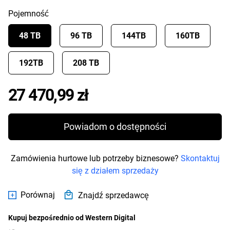
Pojemność
48 TB
96 TB
144TB
160TB
192TB
208 TB
Price 27 470,99 zł
27 470,99 zł
Powiadom o dostępności
Zamówienia hurtowe lub potrzeby biznesowe?
Skontaktuj
się z działem sprzedaży
Porównaj
Znajdź sprzedawcę
Kupuj bezpośrednio od Western Digital