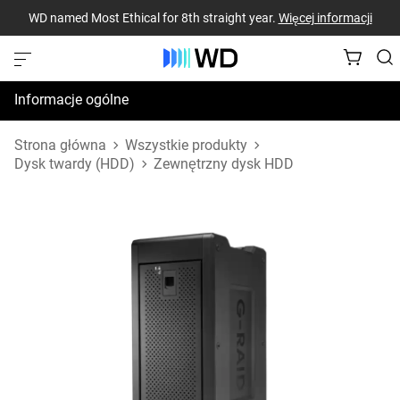
WD named Most Ethical for 8th straight year.
Więcej informacji
Informacje ogólne
Dane techniczne
Strona główna
Wszystkie produkty
Dysk twardy (HDD)
Zewnętrzny dysk HDD
Zasoby pomocy technicznej