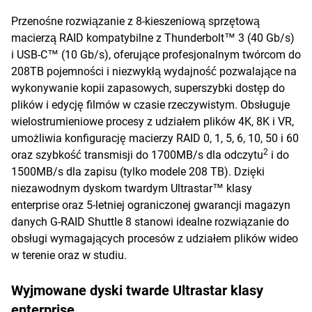
Przenośne rozwiązanie z 8-kieszeniową sprzętową
macierzą RAID kompatybilne z Thunderbolt™ 3 (40 Gb/s)
i USB-C™ (10 Gb/s), oferujące profesjonalnym twórcom do
208TB pojemności i niezwykłą wydajność pozwalające na
wykonywanie kopii zapasowych, superszybki dostęp do
plików i edycję filmów w czasie rzeczywistym. Obsługuje
wielostrumieniowe procesy z udziałem plików 4K, 8K i VR,
umożliwia konfigurację macierzy RAID 0, 1, 5, 6, 10, 50 i 60
2
oraz szybkość transmisji do 1700MB/s dla odczytu
i do
1500MB/s dla zapisu (tylko modele 208 TB). Dzięki
niezawodnym dyskom twardym Ultrastar™ klasy
enterprise oraz 5-letniej ograniczonej gwarancji magazyn
danych G-RAID Shuttle 8 stanowi idealne rozwiązanie do
obsługi wymagających procesów z udziałem plików wideo
w terenie oraz w studiu.
Wyjmowane dyski twarde Ultrastar klasy
enterprise