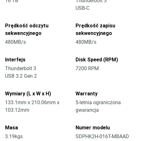
16 TB
Thunderbolt 3
USB-C
Prędkość odczytu
Prędkość zapisu
sekwencyjnego
sekwencyjnego
480MB/s
480MB/s
Interfejs
Disk Speed (RPM)
Thunderbolt 3
7200 RPM
USB 3.2 Gen 2
Wymiary (L x W x H)
Warranty
133.1mm x 210.06mm x
5-letnia ograniczona
103.12mm
gwarancja
Masa
Numer modelu
3.19kgs
SDPHK2H-016T-MBAAD