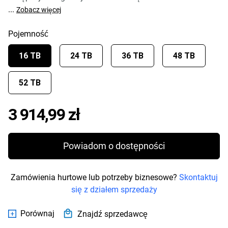
...
Zobacz więcej
Pojemność
16 TB
24 TB
36 TB
48 TB
52 TB
Price 3 914,99 zł
3 914,99 zł
Powiadom o dostępności
Zamówienia hurtowe lub potrzeby biznesowe?
Skontaktuj
się z działem sprzedaży
Porównaj
Znajdź sprzedawcę