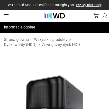
WD named Most Ethical for 8th straight year.
Więcej informacji
Informacje ogólne
Dane techniczne
Strona główna
Wszystkie produkty
Dysk twardy (HDD)
Zewnętrzny dysk HDD
Zasoby pomocy technicznej