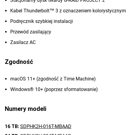
Stacjonarny dysk twardy G-RAID PROJECT 2
Kabel Thunderbolt™ 3 z oznaczeniem kolorystycznym
Podręcznik szybkiej instalacji
Przewód zasilający
Zasilacz AC
Zgodność
macOS 11+ (zgodność z Time Machine)
Windows® 10+ (poprzez sformatowanie)
Numery modeli
16 TB:
SDPHK2H-016T-MBAAD