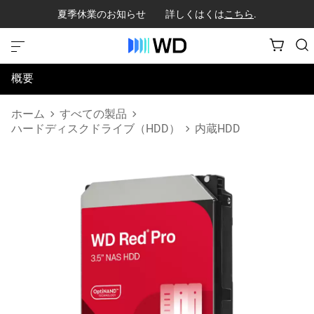
夏季休業のお知らせ 詳しくはくは
こちら
.
概要
仕様
ホーム
すべての製品
ハードディスクドライブ（HDD）
内蔵HDD
サポートとリソース