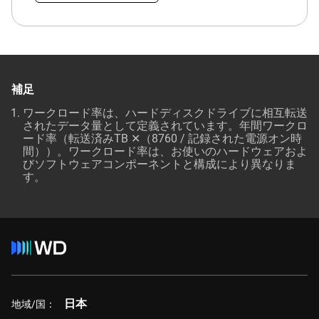
補足
ワークロード率は、ハードディスクドライブに相互転送
されたデータ量として定義されています。年間ワークロ
ード率（転送済みTB ✕（8760 / 記録された電源オン時
間））。ワークロード率は、お使いのハードウェアおよ
びソフトウェアコンポーネントと構成により異なりま
す。
日本
地域/国：