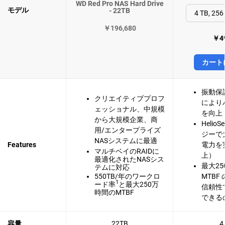
WD Red Pro NAS Hard Drive
モデル
- 22TB
￥196,680
￥49
カート
振動保
クリエイティブプロフ
により
ェッショナル、中規模
を向上
から大規模企業、商
Helio
用/エンタープライズ
ジーで
NASシステムに最適
Features
電力を実
マルチベイのRAIDに
上）
最適化されたNASシス
最大2
テムに対応
550TB/年のワークロ
MTBF
1
ード率
と最大250万
信頼性
時間のMTBF
できる
容量
22TB
4