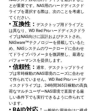
とが重要です。NAS用のハードディスクド
ライブを選択する際は、次のことを考慮し
てください。
• 互換性：
デスクトップ用ドライブと
は異なり、WD Red Proハードディスクドラ
イブはNAS向けに設計およびテストされ、
NASware™テクノロジーを搭載しているた
め、NASシステムのワークロードに合わせ
てドライブパラメータを微調整し、最適な
パフォーマンスを提供します。
• 信頼性：
通常、デスクトップドライ
ブは常時稼動のNAS環境のニーズに合わせ
て作られていません。WD Red Proハードデ
ィスクドライブは、24時間365日稼動の高負
荷なマルチユーザーNAS環境で直面する厳
しい条件下でも実行できるように作られて
います。
• RAID対応：
一般的な用途向けに構成