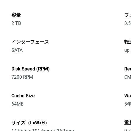
容量
フ
2 TB
3.5
インターフェース
転
SATA
up
Disk Speed (RPM)
Re
7200 RPM
CM
Cache Size
Wa
64MB
5
サイズ（LxWxH）
重
147mm x 101.6mm x 26.1mm
0.