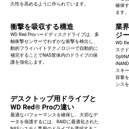
久性を高めるように作られています。
確保
ます
衝撃を吸収する構造
業
ジ
WD Red Proハードディスクドライブは、多
軸衝撃センサーでわずかな衝撃を検出し、
WD R
動的フライハイトテクノロジーで自動的に
スクドラ
補完することでNAS筐体内のドライブの保
Opt
護を強化します。
iNA
スキ
容量
ンス
デスクトップ用ドライブと
WD Red® Proの違い
最適なパフォーマンスを確保し、大切なデ
ータを保護するには、RAIDに最適化された
NASシステム専用のドライブを選択するこ