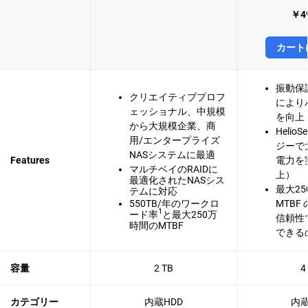
￥49
カート
振動保
クリエイティブプロフ
により
ェッショナル、中規模
を向上
から大規模企業、商
Helio
用/エンタープライズ
ジーで
NASシステムに最適
Features
電力を実
マルチベイのRAIDに
上）
最適化されたNASシス
最大2
テムに対応
550TB/年のワークロ
MTBF
1
ード率
と最大250万
信頼性
時間のMTBF
できる
容量
2 TB
4
カテゴリー
内蔵HDD
内蔵