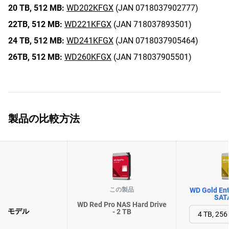
20 TB,
512 MB:
WD202KFGX
(JAN 0718037902777)
22TB,
512 MB:
WD221KFGX
(JAN 718037893501)
24 TB,
512 MB:
WD241KFGX
(JAN 0718037905464)
26TB,
512 MB:
WD260KFGX
(JAN 718037905501)
製品の比較方法
この製品
WD Gold Ent
SAT
WD Red Pro NAS Hard Drive
モデル
- 2 TB