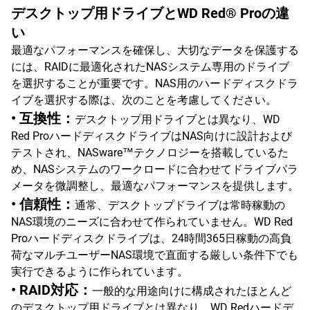
デスクトップ用ドライブとWD Red® Proの違
い
最適なパフォーマンスを確保し、大切なデータを保護する
には、RAIDに最適化されたNASシステム専用のドライブ
を選択することが重要です。NAS用のハードディスクドラ
イブを選択する際は、次のことを考慮してください。
• 互換性：
デスクトップ用ドライブとは異なり、WD
Red ProハードディスクドライブはNAS向けに設計および
テストされ、NASware™テクノロジーを搭載しているた
め、NASシステムのワークロードに合わせてドライブパラ
メータを微調整し、最適なパフォーマンスを提供します。
• 信頼性：
通常、デスクトップドライブは常時稼動の
NAS環境のニーズに合わせて作られていません。WD Red
Proハードディスクドライブは、24時間365日稼動の高負
荷なマルチユーザーNAS環境で直面する厳しい条件下でも
実行できるように作られています。
• RAID対応：
一般的な用途向けに構成されたほとんど
のデスクトップ用ドライブとは異なり、WD Redハードデ