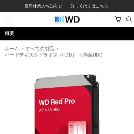
夏季休業のお知らせ 詳しくはくは
こちら
.
概要
仕様
ホーム
すべての製品
ハードディスクドライブ（HDD）
内蔵HDD
サポートとリソース