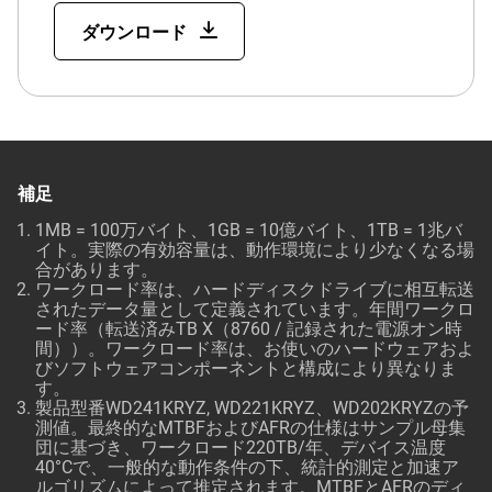
ダウンロード
補足
1MB = 100万バイト、1GB = 10億バイト、1TB = 1兆バ
イト。実際の有効容量は、動作環境により少なくなる場
合があります。
ワークロード率は、ハードディスクドライブに相互転送
されたデータ量として定義されています。年間ワークロ
ード率（転送済みTB X（8760 / 記録された電源オン時
間））。ワークロード率は、お使いのハードウェアおよ
びソフトウェアコンポーネントと構成により異なりま
す。
製品型番WD241KRYZ, WD221KRYZ、WD202KRYZの予
測値。最終的なMTBFおよびAFRの仕様はサンプル母集
団に基づき、ワークロード220TB/年、デバイス温度
40°Cで、一般的な動作条件の下、統計的測定と加速ア
ルゴリズムによって推定されます。MTBFとAFRのディ