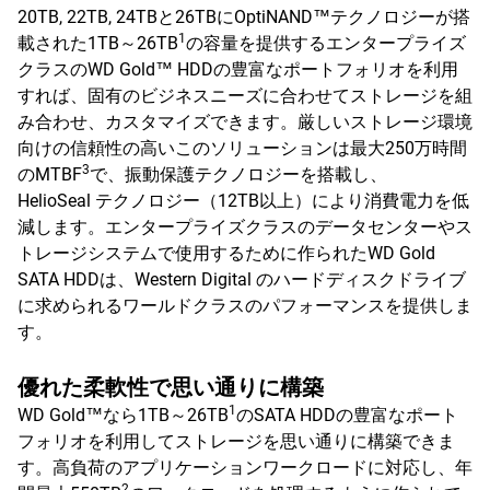
20TB, 22TB, 24TBと26TBにOptiNAND™テクノロジーが搭
1
載された1TB～26TB
の容量を提供するエンタープライズ
クラスのWD Gold™ HDDの豊富なポートフォリオを利用
すれば、固有のビジネスニーズに合わせてストレージを組
み合わせ、カスタマイズできます。厳しいストレージ環境
向けの信頼性の高いこのソリューションは最大250万時間
3
のMTBF
で、振動保護テクノロジーを搭載し、
HelioSeal テクノロジー（12TB以上）により消費電力を低
減します。エンタープライズクラスのデータセンターやス
トレージシステムで使用するために作られたWD Gold
SATA HDDは、Western Digital のハードディスクドライブ
に求められるワールドクラスのパフォーマンスを提供しま
す。
優れた柔軟性で思い通りに構築
1
WD Gold™なら1TB～26TB
のSATA HDDの豊富なポート
フォリオを利用してストレージを思い通りに構築できま
す。高負荷のアプリケーションワークロードに対応し、年
2