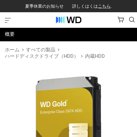
夏季休業のお知らせ 詳しくはくは
こちら
.
概要
仕様
ホーム
すべての製品
ハードディスクドライブ（HDD）
内蔵HDD
サポートとリソース