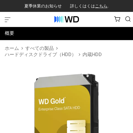
夏季休業のお知らせ 詳しくはくは
こちら
.
概要
仕様
ホーム
すべての製品
ハードディスクドライブ（HDD）
内蔵HDD
サポートとリソース