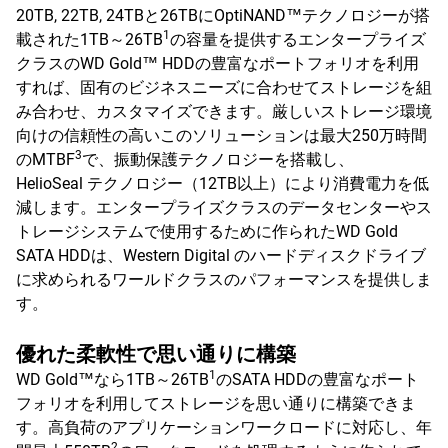
20TB, 22TB, 24TBと26TBにOptiNAND™テクノロジーが搭
1
載された1TB～26TB
の容量を提供するエンタープライズ
クラスのWD Gold™ HDDの豊富なポートフォリオを利用
すれば、固有のビジネスニーズに合わせてストレージを組
み合わせ、カスタマイズできます。厳しいストレージ環境
向けの信頼性の高いこのソリューションは最大250万時間
3
のMTBF
で、振動保護テクノロジーを搭載し、
HelioSeal テクノロジー（12TB以上）により消費電力を低
減します。エンタープライズクラスのデータセンターやス
トレージシステムで使用するために作られたWD Gold
SATA HDDは、Western Digital のハードディスクドライブ
に求められるワールドクラスのパフォーマンスを提供しま
す。
優れた柔軟性で思い通りに構築
1
WD Gold™なら1TB～26TB
のSATA HDDの豊富なポート
フォリオを利用してストレージを思い通りに構築できま
す。高負荷のアプリケーションワークロードに対応し、年
2