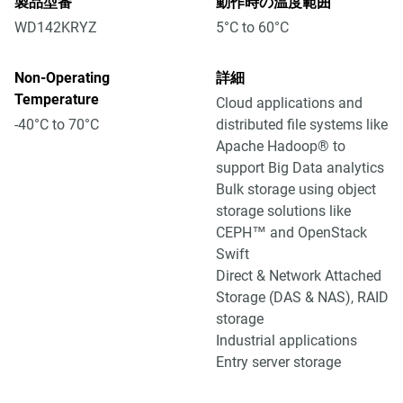
製品型番
動作時の温度範囲
WD142KRYZ
5°C to 60°C
Non-Operating
詳細
Temperature
Cloud applications and
-40°C to 70°C
distributed file systems like
Apache Hadoop® to
support Big Data analytics
Bulk storage using object
storage solutions like
CEPH™ and OpenStack
Swift
Direct & Network Attached
Storage (DAS & NAS), RAID
storage
Industrial applications
Entry server storage