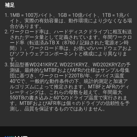
補足
1MB = 100万バイト、1GB = 10億バイト、1TB = 1兆バ
イト。実際の有効容量は、動作環境により少なくなる場
合があります。
ワークロード率は、ハードディスクドライブに相互転送
されたデータ量として定義されています。年間ワークロ
ード率（転送済みTB X（8760 / 記録された電源オン時
間））。ワークロード率は、お使いのハードウェアおよ
びソフトウェアコンポーネントと構成により異なりま
す。
製品型番WD241KRYZ, WD221KRYZ、WD202KRYZの予
測値。最終的なMTBFおよびAFRの仕様はサンプル母集
団に基づき、ワークロード220TB/年、デバイス温度
40°Cで、一般的な動作条件の下、統計的測定と加速ア
ルゴリズムによって推定されます。MTBFとAFRのディ
レーティングは、これらの母数を超えて、年間最大
550TBの書き込みと60°Cのドライブ温度で実行されま
す。MTBFおよびAFR率は個々のドライブの信頼性を予
測し、品質を保証するものではありません。