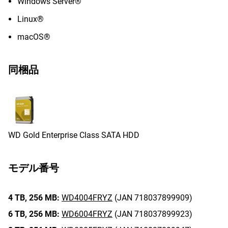
Windows Server®
Linux®
macOS®
同梱品
WD Gold Enterprise Class SATA HDD
モデル番号
4 TB,
256 MB:
WD4004FRYZ
(JAN 718037899909)
6 TB,
256 MB:
WD6004FRYZ
(JAN 718037899923)