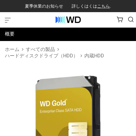
夏季休業のお知らせ 詳しくはくは
こちら
.
概要
仕様
ホーム
すべての製品
ハードディスクドライブ（HDD）
内蔵HDD
サポートとリソース