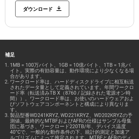
ダウンロード
補足
1MB = 100万バイト、1GB = 10億バイト、1TB = 1兆バ
イト。実際の有効容量は、動作環境により少なくなる場
合があります。
ワークロード率は、ハードディスクドライブに相互転送
されたデータ量として定義されています。年間ワークロ
ード率（転送済みTB X（8760 / 記録された電源オン時
間））。ワークロード率は、お使いのハードウェアおよ
びソフトウェアコンポーネントと構成により異なりま
す。
製品型番WD241KRYZ, WD221KRYZ、WD202KRYZの予
測値。最終的なMTBFおよびAFRの仕様はサンプル母集
団に基づき、ワークロード220TB/年、デバイス温度
40°Cで、一般的な動作条件の下、統計的測定と加速ア
ルゴリズムによって推定されます。MTBFとAFRのディ