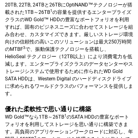
20TB, 22TB, 24TBと26TBにOptiNAND™テクノロジーが搭
1
載された1TB～26TB
の容量を提供するエンタープライズ
クラスのWD Gold™ HDDの豊富なポートフォリオを利用
すれば、固有のビジネスニーズに合わせてストレージを組
み合わせ、カスタマイズできます。厳しいストレージ環境
向けの信頼性の高いこのソリューションは最大250万時間
3
のMTBF
で、振動保護テクノロジーを搭載し、
HelioSeal テクノロジー（12TB以上）により消費電力を低
減します。エンタープライズクラスのデータセンターやス
トレージシステムで使用するために作られたWD Gold
SATA HDDは、Western Digital のハードディスクドライブ
に求められるワールドクラスのパフォーマンスを提供しま
す。
優れた柔軟性で思い通りに構築
1
WD Gold™なら1TB～26TB
のSATA HDDの豊富なポート
フォリオを利用してストレージを思い通りに構築できま
す。高負荷のアプリケーションワークロードに対応し、年
2