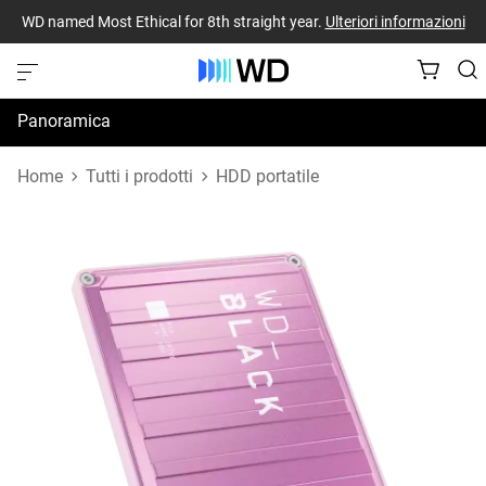
WD named Most Ethical for 8th straight year.
Ulteriori informazioni
Panoramica
Specifiche
Home
Tutti i prodotti
HDD portatile
Risorse di supporto