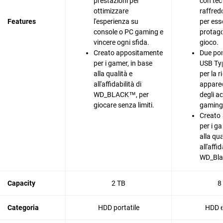
prestazioni per
con tec
ottimizzare
raffred
Features
l'esperienza su
per ess
console o PC gaming e
protago
vincere ogni sfida.
gioco.
Creato appositamente
Due port
per i gamer, in base
USB Ty
alla qualità e
per la r
all'affidabilità di
apparec
WD_BLACK™, per
degli a
giocare senza limiti.
gaming
Creato
per i g
alla qua
all'affid
WD_Bl
Capacity
2 TB
8
Categoria
HDD portatile
HDD e