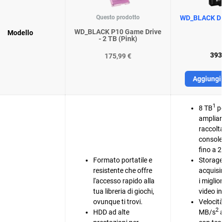
Questo prodotto
WD_BLACK D1
WD_BLACK P10 Game Drive
Modello
- 2 TB (Pink)
393
175,99 €
Aggiungi 
1
8 TB
pe
ampliar
raccolta
consol
fino a 2
Formato portatile e
Storage
resistente che offre
acquisi
l'accesso rapido alla
i miglio
tua libreria di giochi,
video in
ovunque ti trovi.
Velocit
2
HDD ad alte
MB/s