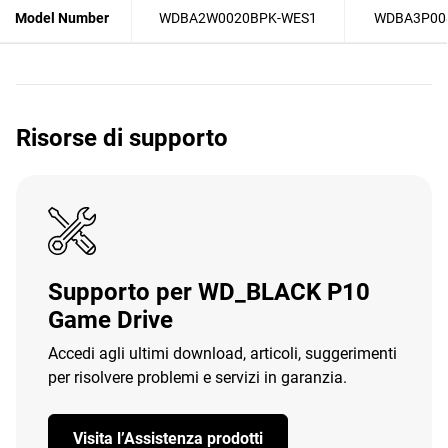
Model Number
WDBA2W0020BPK-WES1
WDBA3P00
Risorse di supporto
Supporto per WD_BLACK P10
Game Drive
Accedi agli ultimi download, articoli, suggerimenti
per risolvere problemi e servizi in garanzia.
Visita l’Assistenza prodotti