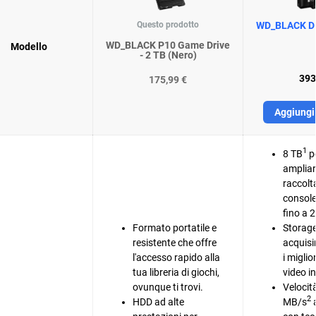
Questo prodotto
WD_BLACK D1
WD_BLACK P10 Game Drive
Modello
- 2 TB (Nero)
393
175,99 €
Aggiungi 
1
8 TB
pe
ampliar
raccolta
consol
fino a 2
Formato portatile e
Storage
resistente che offre
acquisi
l'accesso rapido alla
i miglio
tua libreria di giochi,
video in
ovunque ti trovi.
Velocit
2
HDD ad alte
MB/s