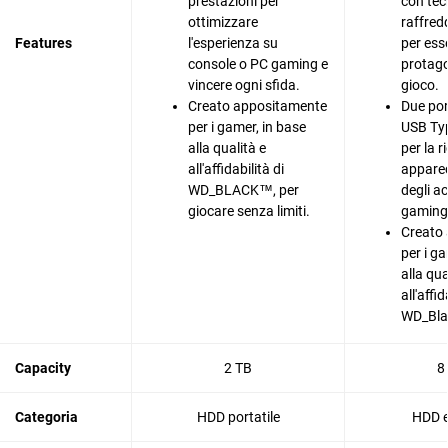
prestazioni per
con tec
ottimizzare
raffred
Features
l'esperienza su
per ess
console o PC gaming e
protago
vincere ogni sfida.
gioco.
Creato appositamente
Due port
per i gamer, in base
USB Ty
alla qualità e
per la r
all'affidabilità di
apparec
WD_BLACK™, per
degli a
giocare senza limiti.
gaming
Creato
per i g
alla qua
all'affid
WD_Bl
Capacity
2 TB
8
Categoria
HDD portatile
HDD e