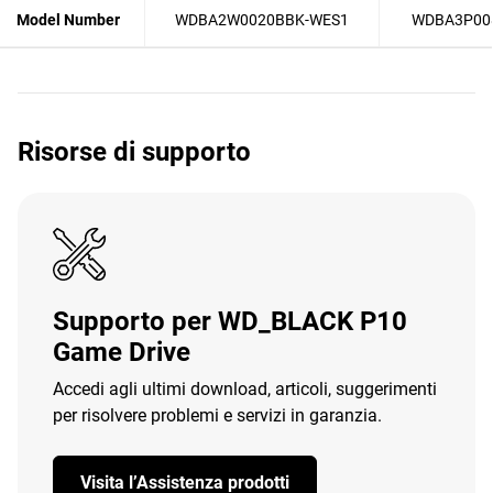
Model Number
WDBA2W0020BBK-WES1
WDBA3P00
Risorse di supporto
Supporto per WD_BLACK P10
Game Drive
Accedi agli ultimi download, articoli, suggerimenti
per risolvere problemi e servizi in garanzia.
Visita l’Assistenza prodotti