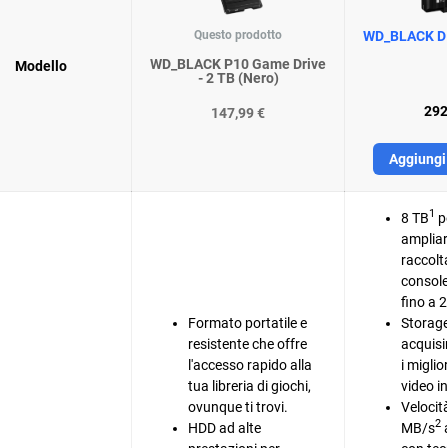
Questo prodotto
WD_BLACK D1
WD_BLACK P10 Game Drive
Modello
- 2 TB (Nero)
292
147,99 €
Aggiungi 
1
8 TB
pe
ampliar
raccolta
consol
fino a 2
Formato portatile e
Storage
resistente che offre
acquisi
l'accesso rapido alla
i miglio
tua libreria di giochi,
video in
ovunque ti trovi.
Velocit
2
HDD ad alte
MB/s