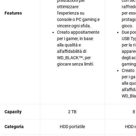
prestazioni per
con tec
ottimizzare
raffred
Features
l'esperienza su
per ess
console o PC gaming e
protago
vincere ogni sfida.
gioco.
Creato appositamente
Due port
per i gamer, in base
USB Ty
alla qualità e
per la r
all'affidabilità di
apparec
WD_BLACK™, per
degli a
giocare senza limiti.
gaming
Creato
per i g
alla qua
all'affid
WD_Bl
Capacity
2 TB
8
Categoria
HDD portatile
HDD e