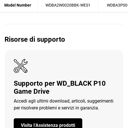
Model Number
WDBA2W0020BBK-WES1
WDBA3P00
Risorse di supporto
Supporto per WD_BLACK P10
Game Drive
Accedi agli ultimi download, articoli, suggerimenti
per risolvere problemi e servizi in garanzia.
Visita l’Assistenza prodotti