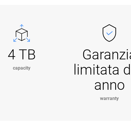
4 TB
Garanzi
limitata d
capacity
anno
warranty