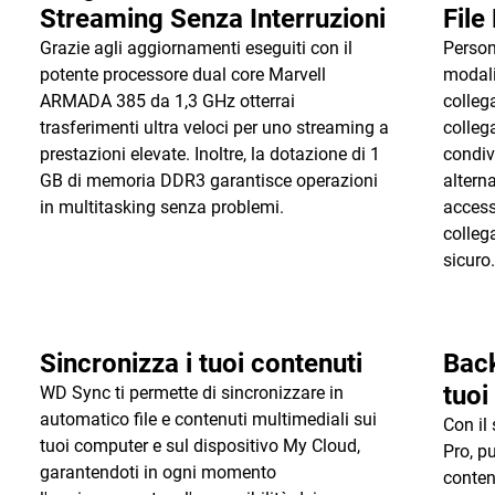
Streaming Senza Interruzioni
File
Grazie agli aggiornamenti eseguiti con il
Person
potente processore dual core Marvell
modali
ARMADA 385 da 1,3 GHz otterrai
collega
trasferimenti ultra veloci per uno streaming a
colleg
prestazioni elevate. Inoltre, la dotazione di 1
condiv
GB di memoria DDR3 garantisce operazioni
altern
in multitasking senza problemi.
access
colleg
sicuro
Sincronizza i tuoi contenuti
Back
tuo
WD Sync ti permette di sincronizzare in
automatico file e contenuti multimediali sui
Con il
tuoi computer e sul dispositivo My Cloud,
Pro, p
garantendoti in ogni momento
contenu