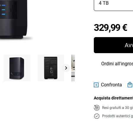
P
329,99 €
Av
Ordini all'ingr
Confronta
Acquista direttament
Resi gratuiti a 30 g
Prodotti autentici g