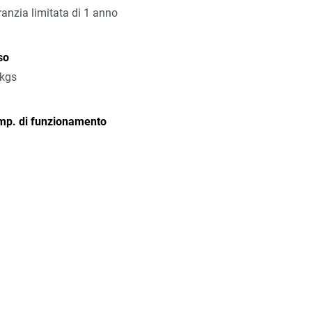
anzia limitata di 1 anno
so
6kgs
mp. di funzionamento