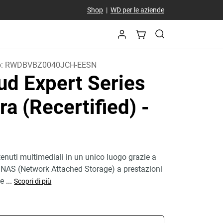
Shop
|
WD per le aziende
o:
RWDBVBZ0040JCH-EESN
ud Expert Series
ra (Recertified)
-
tenuti multimediali in un unico luogo grazie a
 NAS (Network Attached Storage) a prestazioni
me
...
Scopri di più