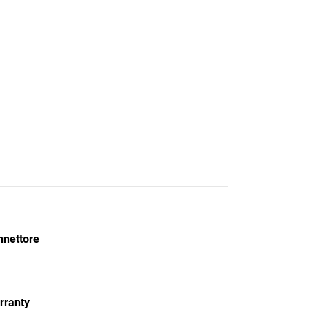
nnettore
rranty