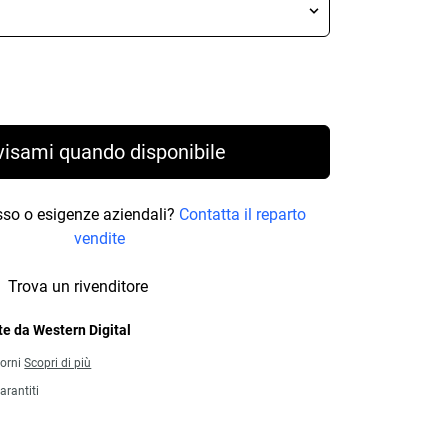
rice 329,99 €
visami quando disponibile
osso o esigenze aziendali?
Contatta il reparto
vendite
Trova un rivenditore
e da Western Digital
iorni
Scopri di più
arantiti