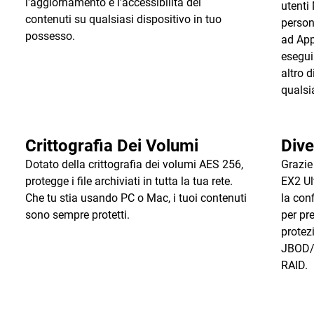
l'aggiornamento e l'accessibilità dei
utenti
contenuti su qualsiasi dispositivo in tuo
person
possesso.
ad App
esegui
altro 
qualsi
Crittografia Dei Volumi
Dive
Dotato della crittografia dei volumi AES 256,
Grazie
protegge i file archiviati in tutta la tua rete.
EX2 Ul
Che tu stia usando PC o Mac, i tuoi contenuti
la con
sono sempre protetti.
per pr
protez
JBOD/s
RAID.