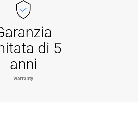
Garanzia
mitata di 5
anni
warranty