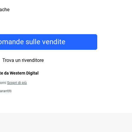
cache
mande sulle vendite
Trova un rivenditore
e da Western Digital
iorni
Scopri di più
arantiti