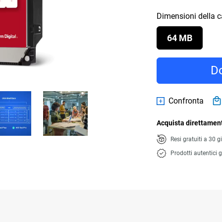
Dimensioni della 
64 MB
Do
Confronta
Acquista direttament
Resi gratuiti a 30 g
Prodotti autentici g