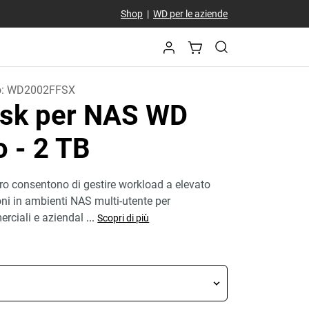
Shop
|
WD per le aziende
o:
WD2002FFSX
isk per NAS WD
ro
- 2 TB
o consentono di gestire workload a elevato
ni in ambienti NAS multi-utente per
rciali e aziendal
...
Scopri di più