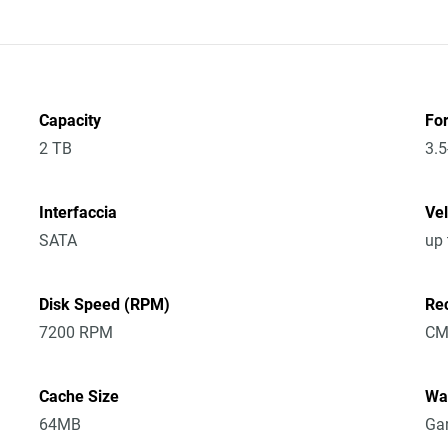
Capacity
Fo
2 TB
3.5
Interfaccia
Vel
SATA
up
Disk Speed (RPM)
Re
7200 RPM
CM
Cache Size
Wa
64MB
Gar