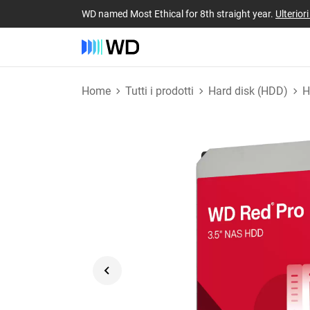
WD named Most Ethical for 8th straight year.
Ulterior
Home
Tutti i prodotti
Hard disk (HDD)
H