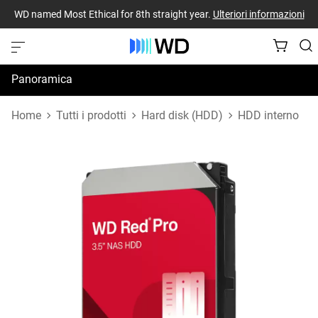
WD named Most Ethical for 8th straight year.
Ulteriori informazioni
Panoramica
Specifiche
Home
Tutti i prodotti
Hard disk (HDD)
HDD interno
Risorse di supporto