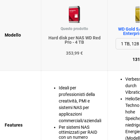
Questo prodotto
WD Gold S
Enterpri
Modello
Hard disk per NAS WD Red
Pro - 4 TB
353,99 €
131
Verbess
durch
Ideali per
Vibrati
professionisti della
HelioSe
creatività, PMI e
Technol
sistemi NAS per
hohe
applicazioni
Speiche
commerciali/aziendali
Features
niedri
Per sistemi NAS
Energie
ottimizzati per RAID
con un numero
(Modell