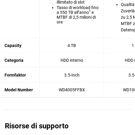
illimitato di slot
Qualitä
Tasso di workload fino
Zuverlä
1
a 550 TB all’anno
e
MTBF di 2,5 milioni di
zu 2,5 
ore
MTBF z
Datens
Capacity
4 TB
1
Categoria
HDD interno
HDD i
Formfaktor
3.5-Inch
3.5
Model Number
WD4005FFBX
WD10
Risorse di supporto