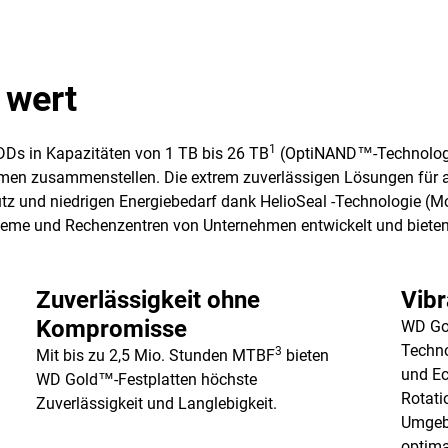
 wert
1
Ds in Kapazitäten von 1 TB bis 26 TB
(OptiNAND™-Technologie
ehmen zusammenstellen. Die extrem zuverlässigen Lösungen für
utz und niedrigen Energiebedarf dank HelioSeal -Technologie 
ysteme und Rechenzentren von Unternehmen entwickelt und bieten
Zuverlässigkeit ohne
Vibr
Kompromisse
WD Gol
Techno
3
Mit bis zu 2,5 Mio. Stunden MTBF
bieten
und Ec
WD Gold™-Festplatten höchste
Rotati
Zuverlässigkeit und Langlebigkeit.
Umgebu
optima