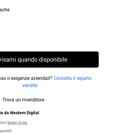
cache
rice 535,99 €
visami quando disponibile
osso o esigenze aziendali?
Contatta il reparto
vendite
Trova un rivenditore
e da Western Digital
iorni
Scopri di più
arantiti