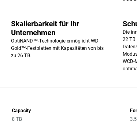
Skalierbarkeit für Ihr
Schu
Unternehmen
Die in
22 TB 
OptiNAND™-Technologie ermöglicht WD
Datens
Gold™-Festplatten mit Kapazitäten von bis
Modus 
zu 26 TB.
WCD-Mo
optima
Capacity
Fo
8 TB
3.5