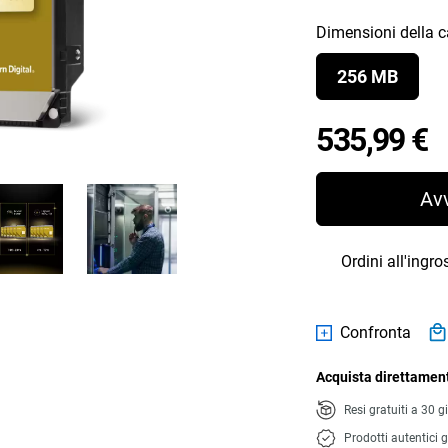
Dimensioni della 
256 MB
P
535,99 €
Av
Ordini all'ingr
Confronta
Acquista direttament
Resi gratuiti a 30 g
Prodotti autentici g