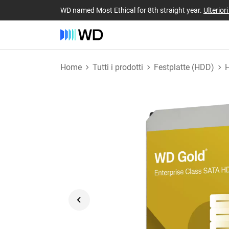
WD named Most Ethical for 8th straight year.
Ulterior
Home
Tutti i prodotti
Festplatte (HDD)
H