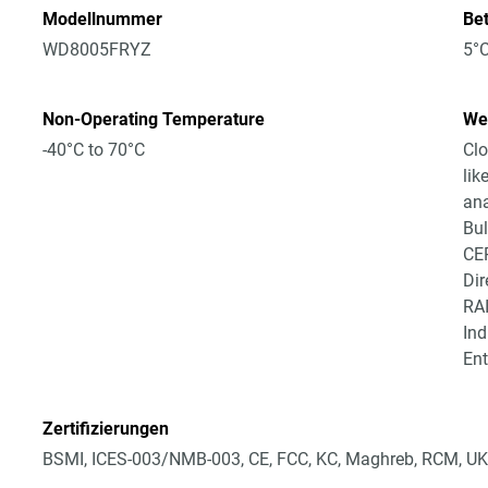
Modellnummer
Be
WD8005FRYZ
5°C
Non-Operating Temperature
Wei
-40°C to 70°C
Clo
lik
ana
Bul
CE
Dir
RAI
Ind
Ent
Zertifizierungen
BSMI, ICES-003/NMB-003, CE, FCC, KC, Maghreb, RCM, UK