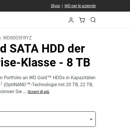
Shop
|
WD per le aziende
o:
WD8005FRYZ
d SATA HDD der
rise-Klasse
- 8 TB
n Portfolio an WD Gold™ HDDs in Kapazitäten
1
B
(OptiNAND™-Technologie mit 20 TB, 22 TB,
 können Sie
...
Scopri di più