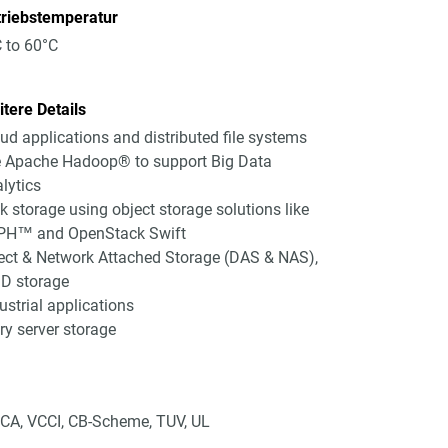
triebstemperatur
 to 60°C
tere Details
ud applications and distributed file systems
e Apache Hadoop® to support Big Data
lytics
k storage using object storage solutions like
PH™ and OpenStack Swift
ect & Network Attached Storage (DAS & NAS),
D storage
ustrial applications
ry server storage
CA, VCCI, CB-Scheme, TUV, UL