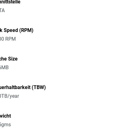
nittstelle
TA
sk Speed (RPM)
00 RPM
che Size
6MB
erhaltbarkeit (TBW)
0TB/year
wicht
5gms