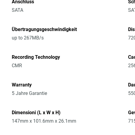
Anschluss
Sch
SATA
SA
Übertragungsgeschwindigkeit
Di
up to 267MB/s
72
Recording Technology
Ca
CMR
25
Warranty
Dau
5 Jahre Garantie
55
Dimensioni (L x W x H)
Ge
147mm x 101.6mm x 26.1mm
71