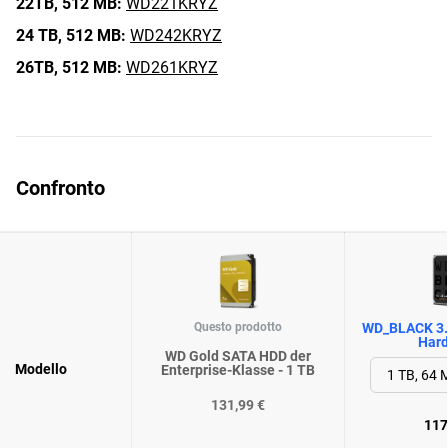
22TB,
512 MB:
WD221KRYZ
24 TB,
512 MB:
WD242KRYZ
26TB,
512 MB:
WD261KRYZ
Confronto
Questo prodotto
WD_BLACK 3.
Hard
WD Gold SATA HDD der
Modello
Enterprise-Klasse - 1 TB
131,99 €
117