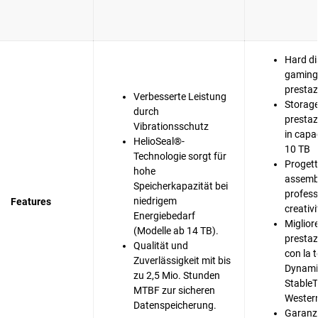
Hard di
gaming 
prestaz
Verbesserte Leistung
Storage
durch
prestaz
Vibrationsschutz
in capa
HelioSeal®-
10 TB
Technologie sorgt für
Progett
hohe
assembl
Speicherkapazität bei
professi
niedrigem
Features
creativi
Energiebedarf
Migliore
(Modelle ab 14 TB).
prestaz
Qualität und
con la 
Zuverlässigkeit mit bis
Dynami
zu 2,5 Mio. Stunden
StableT
MTBF zur sicheren
Western
Datenspeicherung.
Garanzi