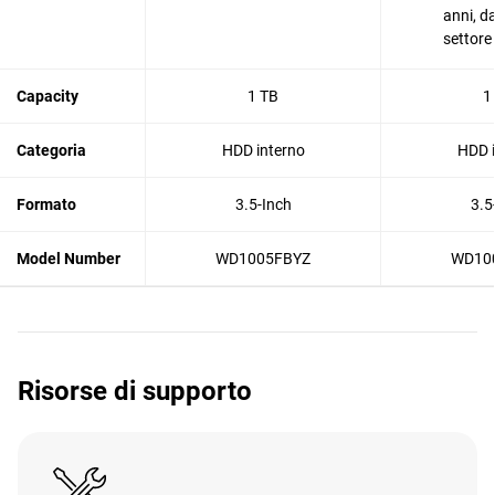
anni, da
settore
Capacity
1 TB
1
Categoria
HDD interno
HDD i
Formato
3.5-Inch
3.5
Model Number
WD1005FBYZ
WD10
Risorse di supporto