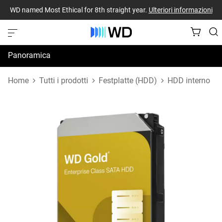
WD named Most Ethical for 8th straight year.
Ulteriori informazioni
Panoramica
Specifiche
Home
Tutti i prodotti
Festplatte (HDD)
HDD interno
Risorse di supporto