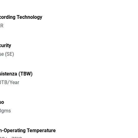
cording Technology
R
urity
e (SE)
sistenza (TBW)
0TB/Year
so
0gms
n-Operating Temperature