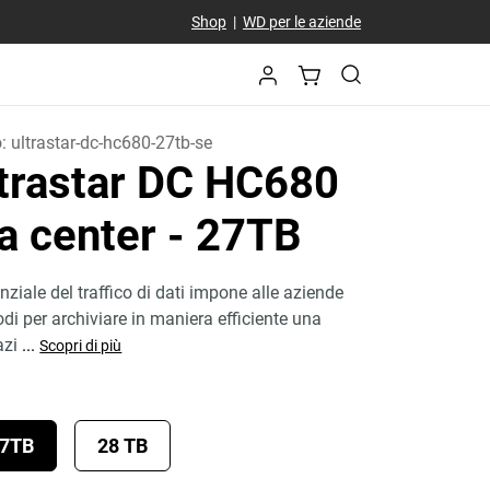
Shop
|
WD per le aziende
o:
ultrastar-dc-hc680-27tb-se
trastar DC HC680
ta center
- 27TB
ziale del traffico di dati impone alle aziende
di per archiviare in maniera efficiente una
azi
...
Scopri di più
7TB
28 TB