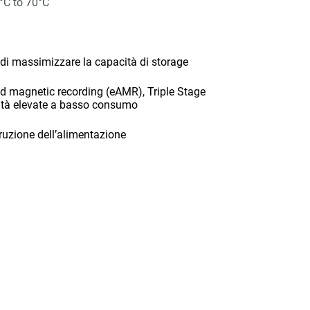
°C to 70°C
di massimizzare la capacità di storage
ted magnetic recording (eAMR), Triple Stage
cità elevate a basso consumo
rruzione dell’alimentazione