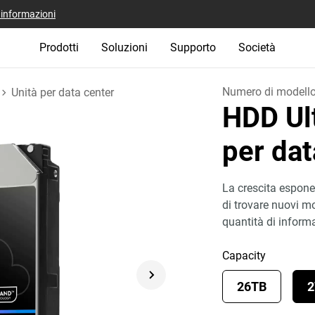
i informazioni
Prodotti
Soluzioni
Supporto
Società
Numero di modell
Unità per data center
HDD Ul
per da
La crescita esponen
di trovare nuovi mo
quantità di inform
Capacity
26TB
2