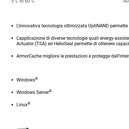
5°C to 60°C
-40
L’innovativa tecnologia ottimizzata OptiNAND permette 
L’applicazione di diverse tecnologie quali energy-assis
Actuator (TSA) ed HelioSeal permette di ottenere capa
ArmorCache migliora le prestazioni e protegge dall’inte
®
Windows
®
Windows Server
®
Linux