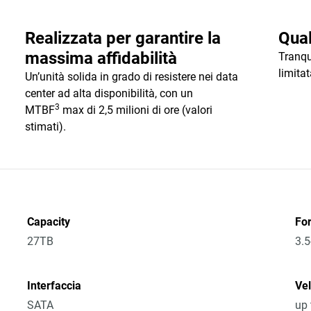
Realizzata per garantire la
Qual
massima affidabilità
Tranqu
limitat
Un’unità solida in grado di resistere nei data
center ad alta disponibilità, con un
3
MTBF
max di 2,5 milioni di ore (valori
stimati).
Capacity
Fo
27TB
3.5
Interfaccia
Vel
SATA
up