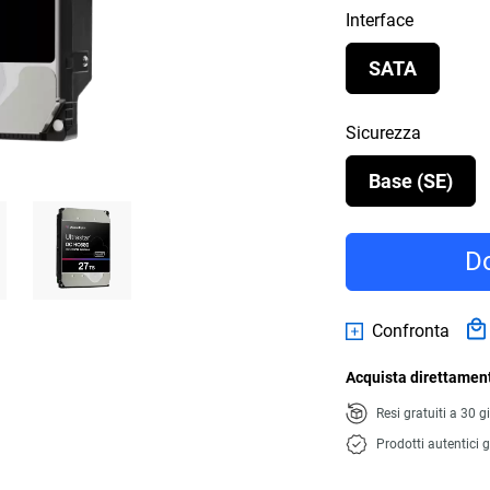
Interface
SATA
Sicurezza
Base (SE)
Do
Confronta
Acquista direttament
Resi gratuiti a 30 g
Prodotti autentici g