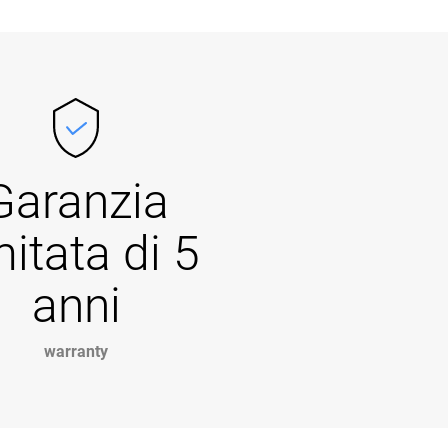
Garanzia
mitata di 5
anni
warranty