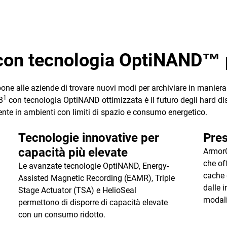
on tecnologia OptiNAND™ p
mpone alle aziende di trovare nuovi modi per archiviare in manier
1
B
con tecnologia OptiNAND ottimizzata è il futuro degli hard dis
nte in ambienti con limiti di spazio e consumo energetico.
Tecnologie innovative per
Pres
capacità più elevate
ArmorC
che of
Le avanzate tecnologie OptiNAND, Energy-
cache d
Assisted Magnetic Recording (EAMR), Triple
dalle i
Stage Actuator (TSA) e HelioSeal
modali
permettono di disporre di capacità elevate
con un consumo ridotto.