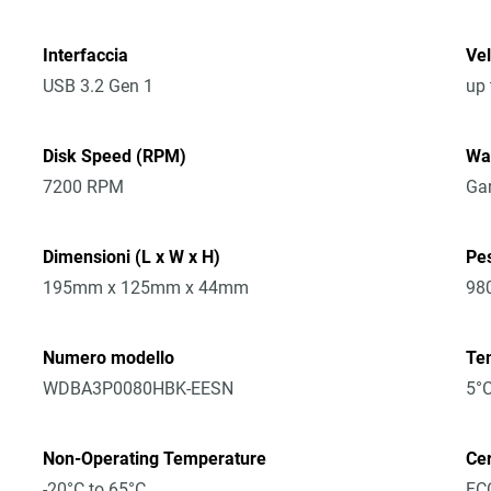
Interfaccia
Vel
USB 3.2 Gen 1
up
Disk Speed (RPM)
Wa
7200 RPM
Gar
Dimensioni (L x W x H)
Pe
195mm x 125mm x 44mm
98
Numero modello
Te
WDBA3P0080HBK-EESN
5°C
Non-Operating Temperature
Cer
-20°C to 65°C
FCC