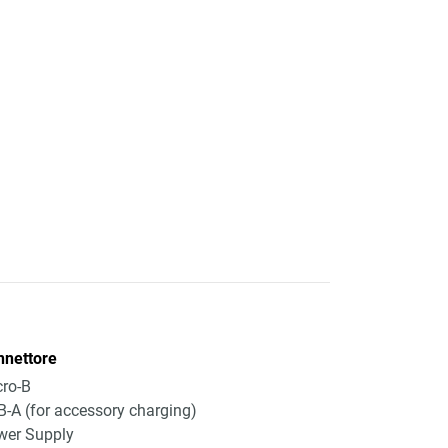
nnettore
ro-B
-A (for accessory charging)
wer Supply