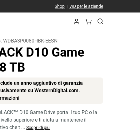
Shop
|
WD per le aziende
o:
WDBA3P0080HBK-EESN
ACK D10 Game
 8 TB
include un anno aggiuntivo di garanzia
clusivamente su WesternDigital.com.
formazioni
_BLACK™ D10 Game Drive porta il tuo PC o la
ivello superiore e ti aiuta a mantenere il
ivo che t
...
Scopri di più