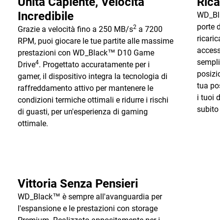
Unità Capiente, Velocità
Rica
Incredibile
WD_Bl
porte 
2
Grazie a velocità fino a 250 MB/s
a 7200
ricari
RPM, puoi giocare le tue partite alle massime
access
prestazioni con WD_Black™ D10 Game
sempli
4
Drive
. Progettato accuratamente per i
posizi
gamer, il dispositivo integra la tecnologia di
tua po
raffreddamento attivo per mantenere le
i tuoi 
condizioni termiche ottimali e ridurre i rischi
subito
di guasti, per un'esperienza di gaming
ottimale.
Vittoria Senza Pensieri
WD_Black™ è sempre all'avanguardia per
l'espansione e le prestazioni con storage