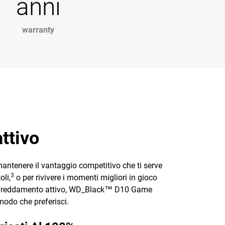
anni
warranty
ttivo
mantenere il vantaggio competitivo che ti serve
3
oli,
o per rivivere i momenti migliori in gioco
i raffreddamento attivo, WD_Black™ D10 Game
l modo che preferisci.