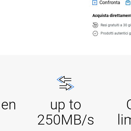
Confronta
Acquista direttament
Resi gratuiti a 30 g
Prodotti autentici g
Gen
up to
250MB/s
li