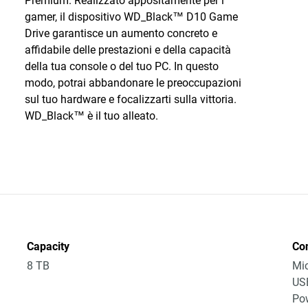
Premium. Realizzato appositamente per i
gamer, il dispositivo WD_Black™ D10 Game
Drive garantisce un aumento concreto e
affidabile delle prestazioni e della capacità
della tua console o del tuo PC. In questo
modo, potrai abbandonare le preoccupazioni
sul tuo hardware e focalizzarti sulla vittoria.
WD_Black™ è il tuo alleato.
Capacity
Co
8 TB
Mic
USB
Po