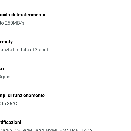
ocità di trasferimento
 to 250MB/s
rranty
anzia limitata di 3 anni
so
0gms
mp. di funzionamento
 to 35°C
tificazioni
-ICES, CE, RCM, VCCI, BSMI, EAC, UAE, UKCA