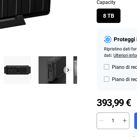
Capacity
8 TB
Proteggi 
Ripristino dati fo
dati.
Ulteriori inf
Piano di re
Piano di re
P
393,99 €